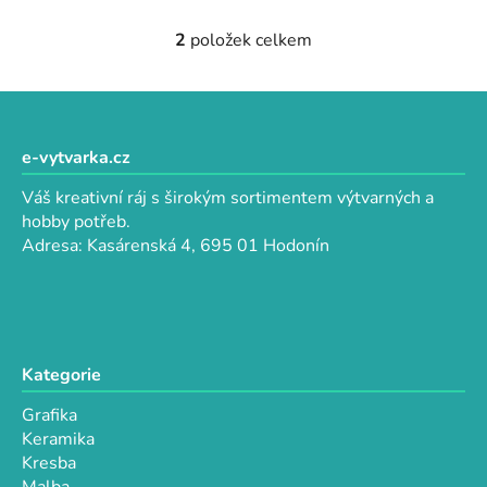
2
položek celkem
O
v
l
Z
á
á
d
p
e-vytvarka.cz
a
a
c
Váš kreativní ráj s širokým sortimentem výtvarných a
t
í
hobby potřeb.
p
í
Adresa: Kasárenská 4, 695 01 Hodonín
r
v
k
y
v
Kategorie
ý
p
Grafika
i
Keramika
s
Kresba
u
Malba