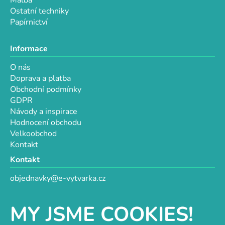
Ostatní techniky
Papírnictví
Informace
O nás
Doprava a platba
Obchodní podmínky
GDPR
Návody a inspirace
Hodnocení obchodu
Velkoobchod
Kontakt
Kontakt
objednavky@e-vytvarka.cz
+420 725 657 656
+420 776 848 482
MY JSME COOKIES!
Facebook