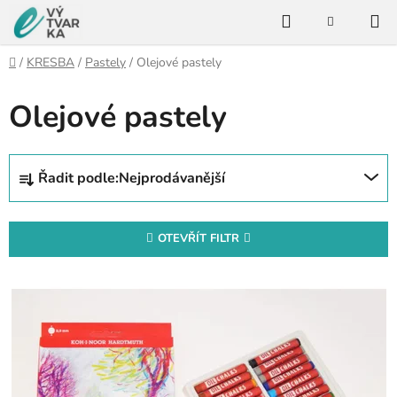
Přejít
Hledat
na
NÁKUPNÍ
KOŠÍK
obsah
Domů
/
KRESBA
/
Pastely
/
Olejové pastely
Olejové pastely
Ř
Řadit podle:
Nejprodávanější
a
z
e
OTEVŘÍT FILTR
n
V
í
ý
p
p
r
i
o
s
d
p
u