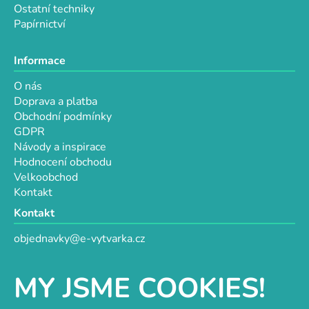
Ostatní techniky
Papírnictví
Informace
O nás
Doprava a platba
Obchodní podmínky
GDPR
Návody a inspirace
Hodnocení obchodu
Velkoobchod
Kontakt
Kontakt
objednavky@e-vytvarka.cz
+420 725 657 656
+420 776 848 482
MY JSME COOKIES!
Facebook