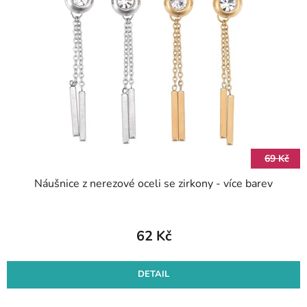
i
o
s
d
p
u
r
k
o
t
d
ů
u
k
t
69 Kč
ů
Náušnice z nerezové oceli se zirkony - více barev
62 Kč
DETAIL