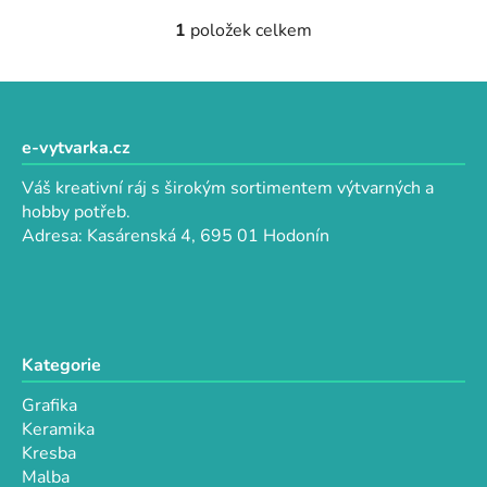
1
položek celkem
O
v
l
Z
á
á
d
p
e-vytvarka.cz
a
a
c
Váš kreativní ráj s širokým sortimentem výtvarných a
t
í
hobby potřeb.
p
í
Adresa: Kasárenská 4, 695 01 Hodonín
r
v
k
y
v
Kategorie
ý
p
Grafika
i
Keramika
s
Kresba
u
Malba