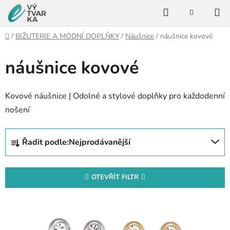
Přejít
Hledat
na
NÁKUPNÍ
KOŠÍK
obsah
Domů
/
BIŽUTERIE A MÓDNÍ DOPLŇKY
/
Náušnice
/
náušnice kovové
náušnice kovové
Kovové náušnice | Odolné a stylové doplňky pro každodenní
nošení
Ř
Řadit podle:
Nejprodávanější
a
z
e
OTEVŘÍT FILTR
n
V
í
ý
p
p
r