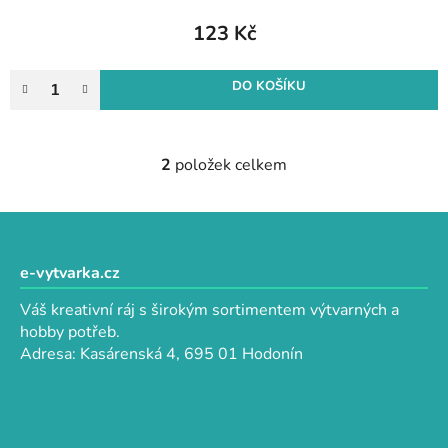
123 Kč
DO KOŠÍKU
2
položek celkem
O
v
l
Z
á
á
d
p
e-vytvarka.cz
a
a
c
Váš kreativní ráj s širokým sortimentem výtvarných a
t
í
hobby potřeb.
p
í
Adresa: Kasárenská 4, 695 01 Hodonín
r
v
k
y