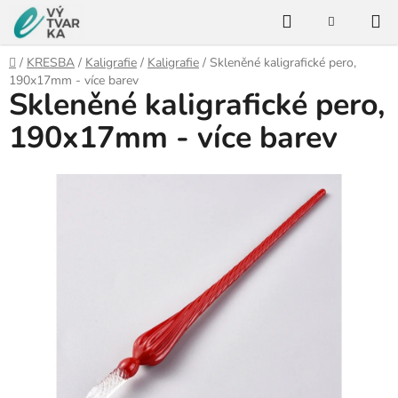
Přejít
Hledat
na
NÁKUPNÍ
KOŠÍK
obsah
Domů
/
KRESBA
/
Kaligrafie
/
Kaligrafie
/
Skleněné kaligrafické pero,
190x17mm - více barev
Skleněné kaligrafické pero,
190x17mm - více barev