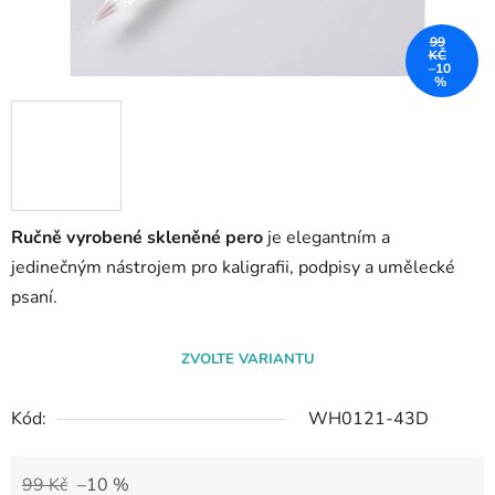
99
KČ
–10
%
Ručně vyrobené skleněné pero
je elegantním a
jedinečným nástrojem pro kaligrafii, podpisy a umělecké
psaní.
ZVOLTE VARIANTU
Kód:
WH0121-43D
99 Kč
–10 %