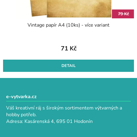
79 Kč
Vintage papír A4 (10ks) - více variant
71 Kč
DETAIL
Z
á
p
e-vytvarka.cz
a
Váš kreativní ráj s širokým sortimentem výtvarných a
t
hobby potřeb.
í
Adresa: Kasárenská 4, 695 01 Hodonín