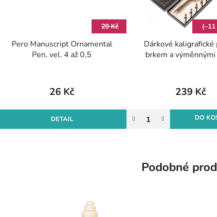
29 Kč
(–11
Pero Manuscript Ornamental
Dárkové kaligrafické 
Pen, vel. 4 až 0,5
brkem a výměnnými 
White
26 Kč
239 Kč
DO KO
DETAIL
Podobné prod