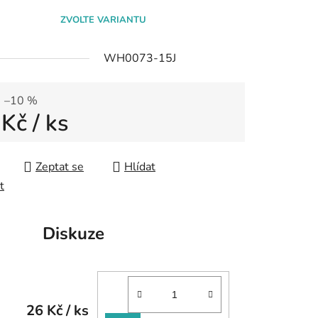
ZVOLTE VARIANTU
WH0073-15J
–10 %
 Kč
/ ks
 cena:
Zeptat se
Hlídat
t
Diskuze
26 Kč
/ ks