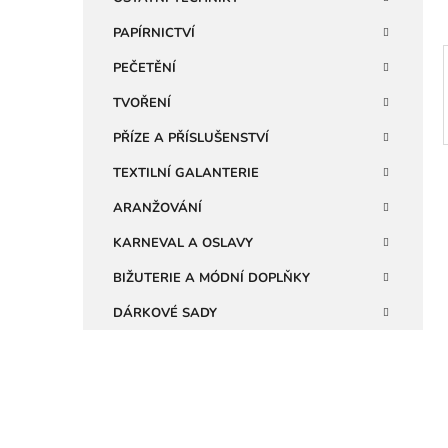
a
n
PAPÍRNICTVÍ
e
PEČETĚNÍ
l
TVOŘENÍ
PŘÍZE A PŘÍSLUŠENSTVÍ
TEXTILNÍ GALANTERIE
ARANŽOVÁNÍ
KARNEVAL A OSLAVY
BIŽUTERIE A MÓDNÍ DOPLŇKY
DÁRKOVÉ SADY