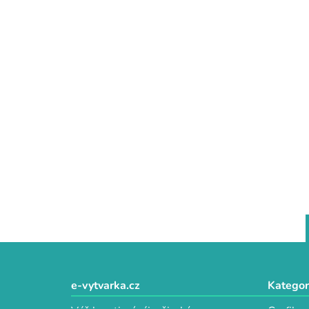
Z
á
e-vytvarka.cz
Kategor
p