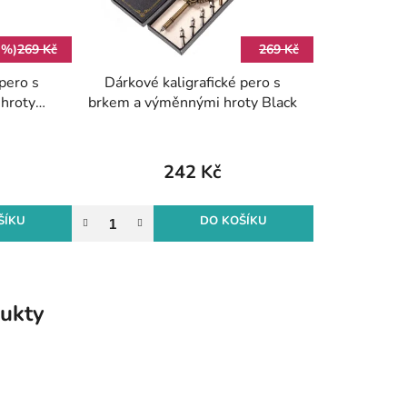
 %)
269 Kč
269 Kč
pero s
Dárkové kaligrafické pero s
hroty
brkem a výměnnými hroty Black
242 Kč
ŠÍKU
DO KOŠÍKU
ukty