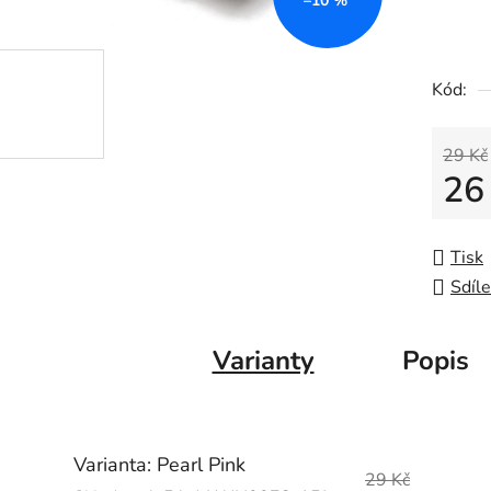
–10 %
Kód:
29 Kč
26
Měrná
Tisk
Sdíle
Varianty
Popis
Varianta: Pearl Pink
29 Kč