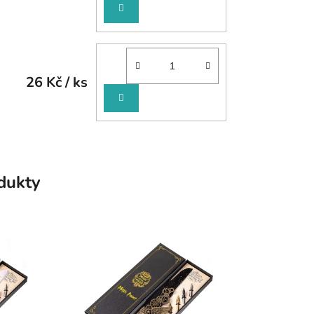
DO
KOŠÍKU
26 Kč
/ ks
DO
KOŠÍKU
odukty