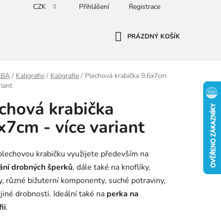
CZK
Přihlášení
Registrace
PRÁZDNÝ KOŠÍK
NÁKUPNÍ
KOŠÍK
SBA
/
Kaligrafie
/
Kaligrafie
/
Plechová krabička 9,6x7cm
riant
chová krabička
x7cm - více variant
lechovou krabičku využijete především na
ání drobných šperků
, dále také na knoflíky,
, různé bižuterní komponenty, suché potraviny,
 jiné drobnosti. Ideální také
na
perka na
ii
.