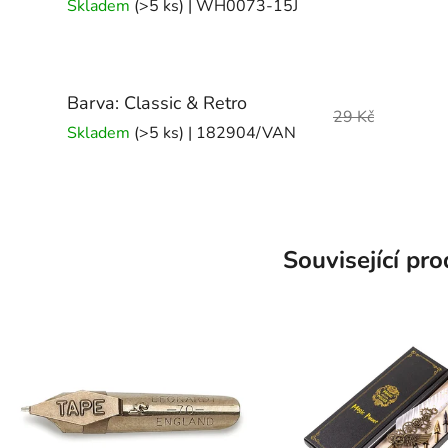
Skladem
(>5 ks)
| WH0073-15J
Barva: Classic & Retro
29 Kč
Skladem
(>5 ks)
| 182904/VAN
Související pr