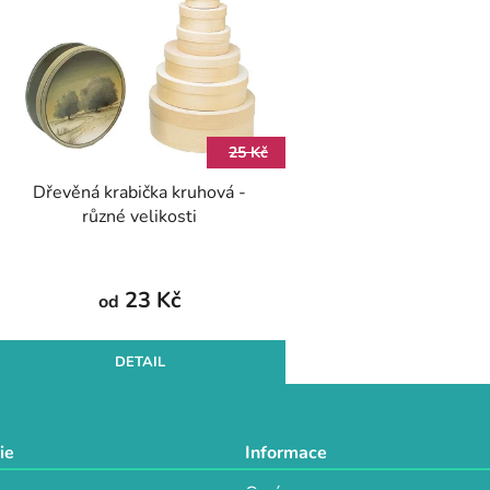
25 Kč
Dřevěná krabička kruhová -
různé velikosti
23 Kč
od
DETAIL
ie
Informace