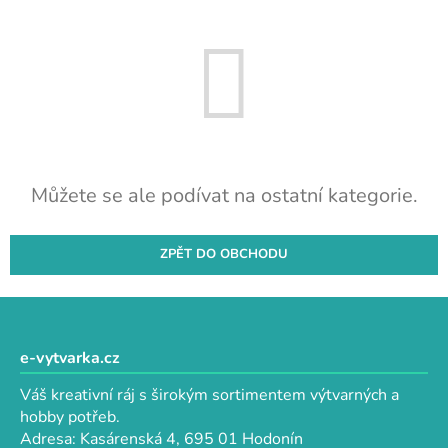
Můžete se ale podívat na ostatní kategorie.
ZPĚT DO OBCHODU
Z
á
p
e-vytvarka.cz
a
Váš kreativní ráj s širokým sortimentem výtvarných a
t
hobby potřeb.
í
Adresa: Kasárenská 4, 695 01 Hodonín