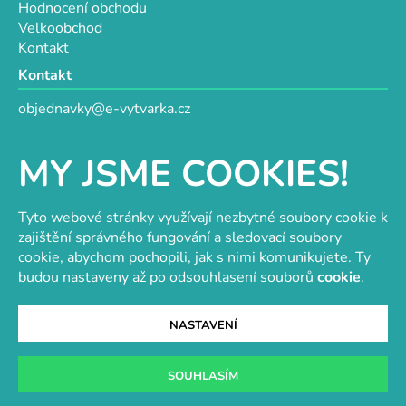
Hodnocení obchodu
Velkoobchod
Kontakt
Kontakt
objednavky@e-vytvarka.cz
+420 725 657 656
+420 776 848 482
MY JSME COOKIES!
Facebook
Tyto webové stránky využívají nezbytné soubory cookie k
zajištění správného fungování a sledovací soubory
cookie, abychom pochopili, jak s nimi komunikujete. Ty
Velkoobchod s korálky a komponenty
Tvořit je radost
budou nastaveny až po odsouhlasení souborů
cookie
.
NASTAVENÍ
Vytvořil Shoptet
SOUHLASÍM
Copyright 2026
e-vytvarka.cz
. Všechna práva