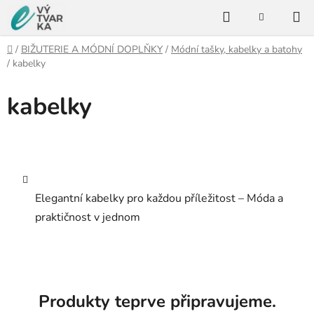
Přejít
Hledat
na
NÁKUPNÍ
KOŠÍK
obsah
Domů
/
BIŽUTERIE A MÓDNÍ DOPLŇKY
/
Módní tašky, kabelky a batohy
/
kabelky
kabelky
Elegantní kabelky pro každou příležitost – Móda a
praktičnost v jednom
Produkty teprve připravujeme.