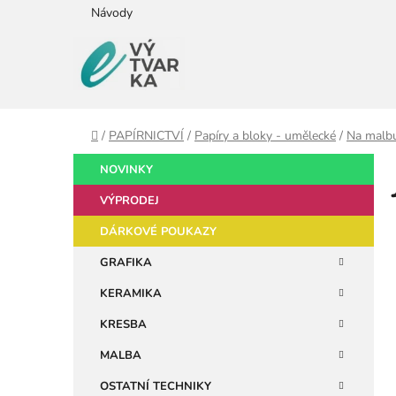
Přejít
Návody
na
obsah
Domů
/
PAPÍRNICTVÍ
/
Papíry a bloky - umělecké
/
Na malb
P
K
Přeskočit
NOVINKY
a
kategorie
o
t
VÝPRODEJ
s
e
t
DÁRKOVÉ POUKAZY
g
r
o
GRAFIKA
a
r
KERAMIKA
i
n
e
n
KRESBA
í
MALBA
p
OSTATNÍ TECHNIKY
a