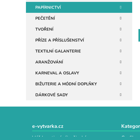
n
PAPÍRNICTVÍ
e
PEČETĚNÍ
l
TVOŘENÍ
PŘÍZE A PŘÍSLUŠENSTVÍ
TEXTILNÍ GALANTERIE
ARANŽOVÁNÍ
KARNEVAL A OSLAVY
BIŽUTERIE A MÓDNÍ DOPLŇKY
DÁRKOVÉ SADY
Z
á
e-vytvarka.cz
Kategor
p
Váš kreativní ráj s širokým
Grafika