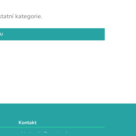
tatní kategorie.
DU
Kontakt
objednavky@e-vytvarka.cz