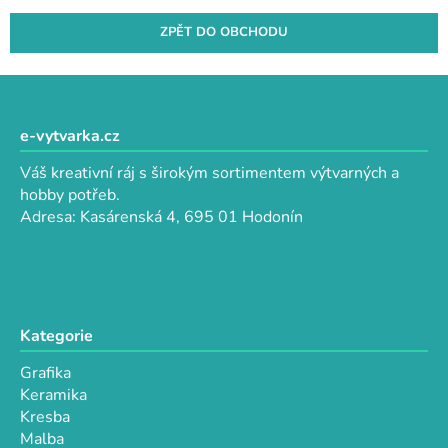
ZPĚT DO OBCHODU
Z
á
p
e-vytvarka.cz
a
Váš kreativní ráj s širokým sortimentem výtvarných a
t
hobby potřeb.
í
Adresa: Kasárenská 4, 695 01 Hodonín
Kategorie
Grafika
Keramika
Kresba
Malba