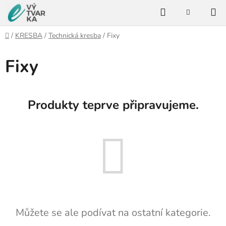
Přejít
Hledat
na
NÁKUPNÍ
KOŠÍK
obsah
Domů
/
KRESBA
/
Technická kresba
/
Fixy
Fixy
Produkty teprve připravujeme.
Můžete se ale podívat na ostatní kategorie.