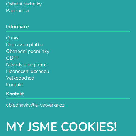
Ostatní techniky
Papírnictví
Informace
O nás
Doprava a platba
Obchodní podmínky
GDPR
Návody a inspirace
Hodnocení obchodu
Velkoobchod
Kontakt
Kontakt
objednavky@e-vytvarka.cz
+420 725 657 656
+420 776 848 482
MY JSME COOKIES!
Facebook