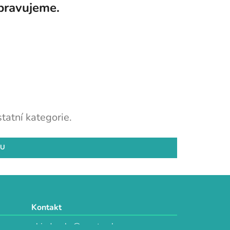
pravujeme.
tatní kategorie.
DU
Kontakt
objednavky@e-vytvarka.cz