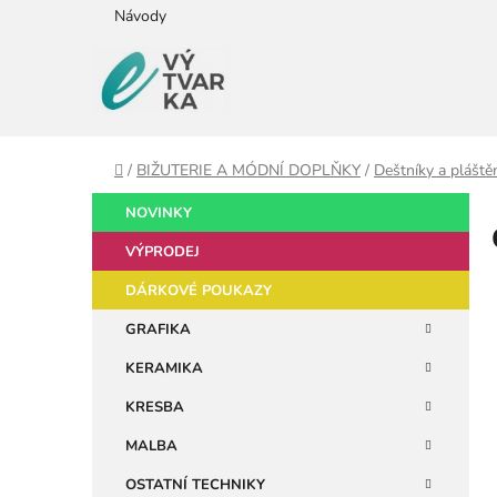
Přejít
Návody
na
obsah
Domů
/
BIŽUTERIE A MÓDNÍ DOPLŇKY
/
Deštníky a pláště
P
K
Přeskočit
NOVINKY
a
kategorie
o
t
VÝPRODEJ
s
e
t
DÁRKOVÉ POUKAZY
g
r
o
GRAFIKA
a
r
KERAMIKA
i
n
e
n
KRESBA
í
MALBA
p
OSTATNÍ TECHNIKY
a