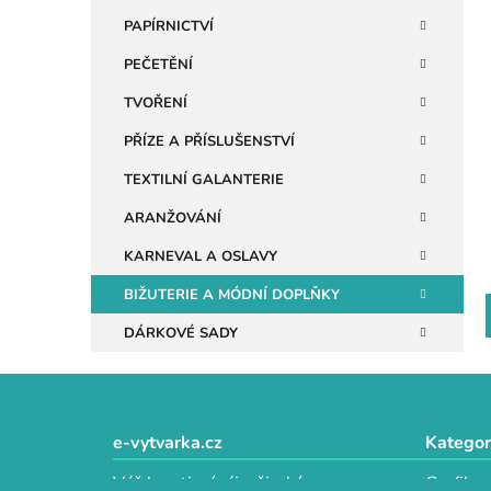
n
PAPÍRNICTVÍ
e
PEČETĚNÍ
l
TVOŘENÍ
PŘÍZE A PŘÍSLUŠENSTVÍ
TEXTILNÍ GALANTERIE
ARANŽOVÁNÍ
KARNEVAL A OSLAVY
BIŽUTERIE A MÓDNÍ DOPLŇKY
DÁRKOVÉ SADY
Z
á
e-vytvarka.cz
Kategor
p
Váš kreativní ráj s širokým
Grafika