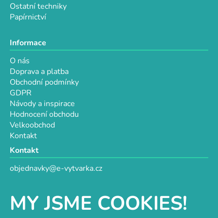
Ostatní techniky
Papírnictví
Informace
O nás
Doprava a platba
Obchodní podmínky
GDPR
Návody a inspirace
Hodnocení obchodu
Velkoobchod
Kontakt
Kontakt
objednavky@e-vytvarka.cz
+420 725 657 656
+420 776 848 482
MY JSME COOKIES!
Facebook