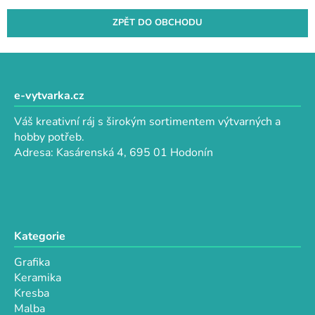
ZPĚT DO OBCHODU
Z
á
p
e-vytvarka.cz
a
Váš kreativní ráj s širokým sortimentem výtvarných a
t
hobby potřeb.
í
Adresa: Kasárenská 4, 695 01 Hodonín
Kategorie
Grafika
Keramika
Kresba
Malba