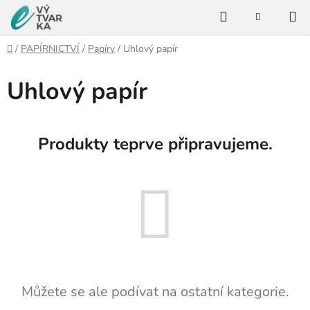
Přejít
Hledat
na
NÁKUPNÍ
KOŠÍK
obsah
Domů
/
PAPÍRNICTVÍ
/
Papíry
/
Uhlový papír
Uhlový papír
Produkty teprve připravujeme.
Můžete se ale podívat na ostatní kategorie.