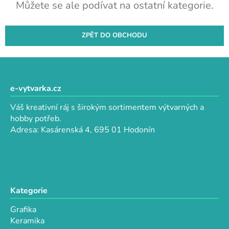
Můžete se ale podívat na ostatní kategorie.
ZPĚT DO OBCHODU
Z
á
p
e-vytvarka.cz
a
Váš kreativní ráj s širokým sortimentem výtvarných a
t
hobby potřeb.
í
Adresa: Kasárenská 4, 695 01 Hodonín
Kategorie
Grafika
Keramika