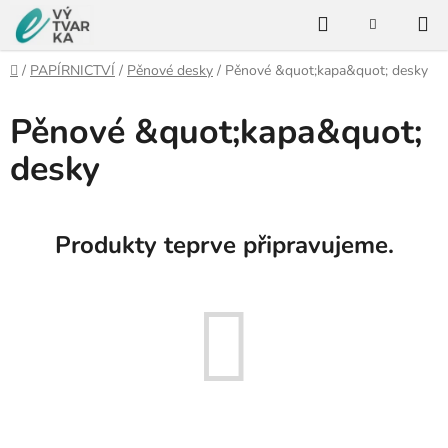
Přejít
Hledat
na
NÁKUPNÍ
KOŠÍK
obsah
Domů
/
PAPÍRNICTVÍ
/
Pěnové desky
/
Pěnové &quot;kapa&quot; desky
Pěnové &quot;kapa&quot;
desky
Produkty teprve připravujeme.