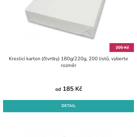
r
k
o
t
d
ů
u
k
t
205 Kč
ů
Kreslicí karton (čtvrtky) 180g/220g, 200 listů, vyberte
rozměr
185 Kč
od
DETAIL