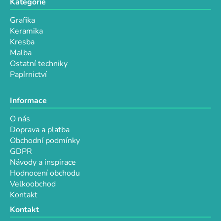
Kategorie
ý
p
Grafika
i
Keramika
s
Kresba
u
Malba
Ostatní techniky
Papírnictví
Informace
O nás
Doprava a platba
Obchodní podmínky
GDPR
Návody a inspirace
Hodnocení obchodu
Velkoobchod
Kontakt
Kontakt