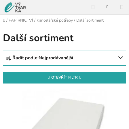
Přejít
Hledat
na
NÁKUPNÍ
KOŠÍK
obsah
Domů
/
PAPÍRNICTVÍ
/
Kancelářské potřeby
/
Další sortiment
Další sortiment
Ř
Řadit podle:
Nejprodávanější
a
z
e
OTEVŘÍT FILTR
n
V
í
ý
p
p
r
i
o
s
d
p
u