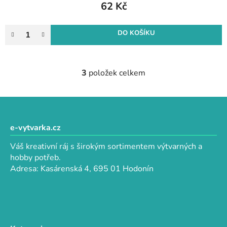
62 Kč
DO KOŠÍKU
3
položek celkem
O
v
l
Z
á
á
d
p
e-vytvarka.cz
a
a
c
Váš kreativní ráj s širokým sortimentem výtvarných a
t
í
hobby potřeb.
p
í
Adresa: Kasárenská 4, 695 01 Hodonín
r
v
k
y
v