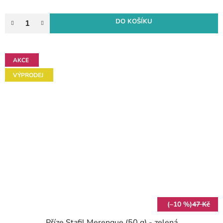
DO KOŠÍKU
AKCE
VÝPRODEJ
(–10 %)
47 Kč
Příze Stafil Merengue (50 g) - zelená