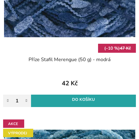
r
k
o
t
d
ů
u
k
t
(–10 %)
47 Kč
ů
Příze Stafil Merengue (50 g) - modrá
42 Kč
DO KOŠÍKU
AKCE
VÝPRODEJ