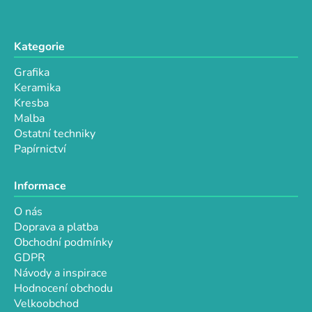
k
y
v
Kategorie
ý
p
Grafika
i
Keramika
s
Kresba
u
Malba
Ostatní techniky
Papírnictví
Informace
O nás
Doprava a platba
Obchodní podmínky
GDPR
Návody a inspirace
Hodnocení obchodu
Velkoobchod