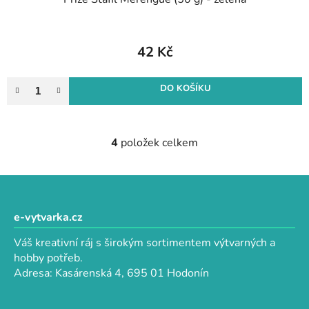
42 Kč
DO KOŠÍKU
4
položek celkem
O
v
l
Z
á
á
d
p
e-vytvarka.cz
a
a
c
Váš kreativní ráj s širokým sortimentem výtvarných a
t
í
hobby potřeb.
p
í
Adresa: Kasárenská 4, 695 01 Hodonín
r
v