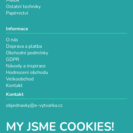
Ostatní techniky
Papírnictví
Informace
O nás
Doprava a platba
Obchodní podmínky
GDPR
Návody a inspirace
Hodnocení obchodu
Velkoobchod
Kontakt
Kontakt
objednavky@e-vytvarka.cz
+420 725 657 656
+420 776 848 482
MY JSME COOKIES!
Facebook