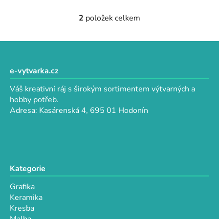
2
položek celkem
O
v
l
Z
á
á
d
p
e-vytvarka.cz
a
a
c
Váš kreativní ráj s širokým sortimentem výtvarných a
t
í
hobby potřeb.
p
í
Adresa: Kasárenská 4, 695 01 Hodonín
r
v
k
y
v
Kategorie
ý
p
Grafika
i
Keramika
s
Kresba
u
Malba