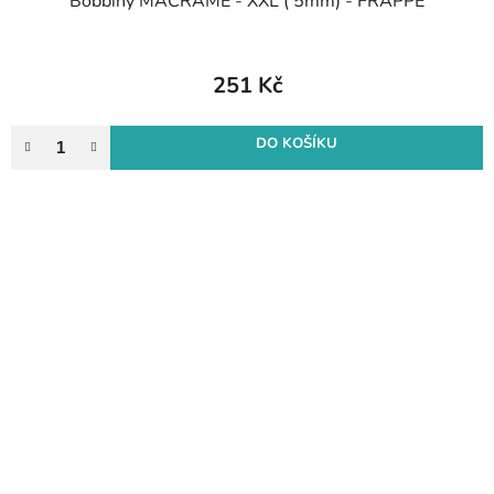
Bobbiny MACRAME - XXL ( 5mm) - FRAPPE
251 Kč
DO KOŠÍKU