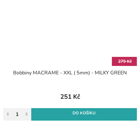
279 Kč
Bobbiny MACRAME - XXL ( 5mm) - MILKY GREEN
251 Kč
DO KOŠÍKU