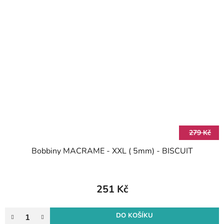
279 Kč
Bobbiny MACRAME - XXL ( 5mm) - BISCUIT
251 Kč
DO KOŠÍKU