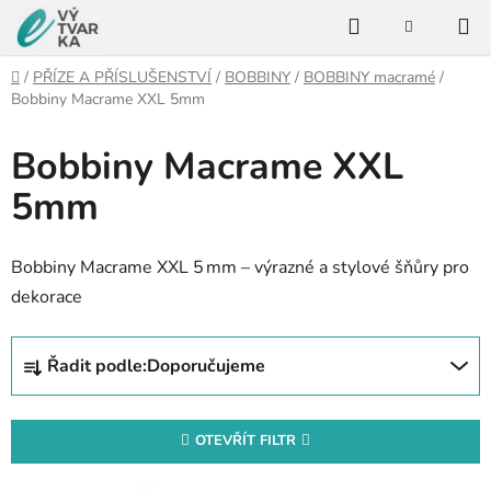
Přejít
Hledat
na
NÁKUPNÍ
KOŠÍK
obsah
Domů
/
PŘÍZE A PŘÍSLUŠENSTVÍ
/
BOBBINY
/
BOBBINY macramé
/
Bobbiny Macrame XXL 5mm
Bobbiny Macrame XXL
5mm
Bobbiny Macrame XXL 5 mm – výrazné a stylové šňůry pro
dekorace
Ř
Řadit podle:
Doporučujeme
a
z
e
OTEVŘÍT FILTR
n
V