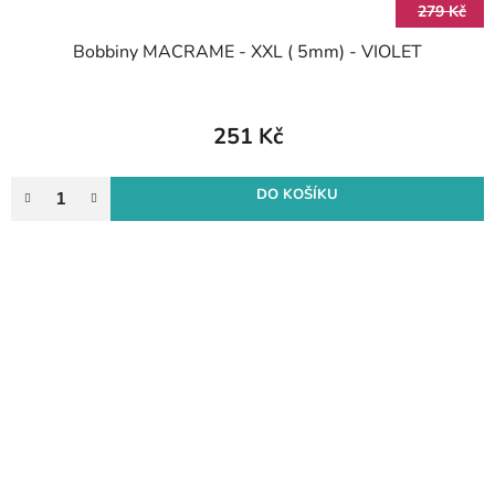
279 Kč
Bobbiny MACRAME - XXL ( 5mm) - VIOLET
251 Kč
DO KOŠÍKU