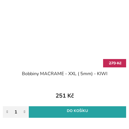
279 Kč
Bobbiny MACRAME - XXL ( 5mm) - KIWI
251 Kč
DO KOŠÍKU