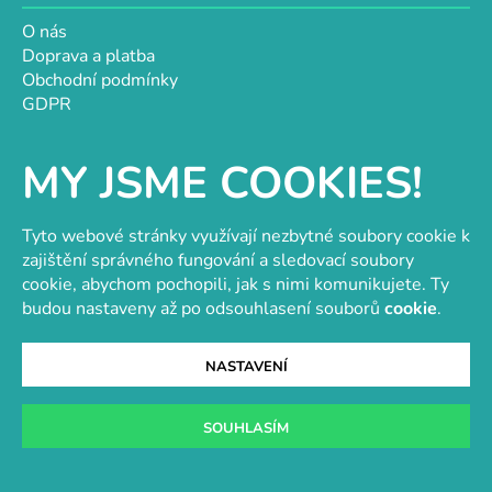
O nás
Doprava a platba
Obchodní podmínky
GDPR
Návody a inspirace
Hodnocení obchodu
MY JSME COOKIES!
Velkoobchod
Kontakt
Kontakt
Tyto webové stránky využívají nezbytné soubory cookie k
zajištění správného fungování a sledovací soubory
objednavky@e-vytvarka.cz
cookie, abychom pochopili, jak s nimi komunikujete. Ty
+420 725 657 656
budou nastaveny až po odsouhlasení souborů
cookie
.
+420 776 848 482
Facebook
NASTAVENÍ
SOUHLASÍM
Velkoobchod s korálky a komponenty
Tvořit je radost