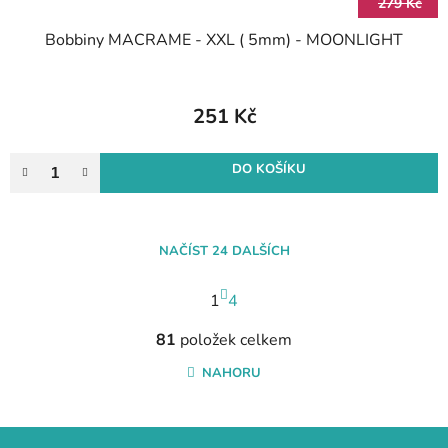
279 Kč
Bobbiny MACRAME - XXL ( 5mm) - MOONLIGHT
251 Kč
DO KOŠÍKU
NAČÍST 24 DALŠÍCH
S
1
t
4
r
O
á
81
položek celkem
v
n
l
NAHORU
k
á
o
d
v
a
Z
á