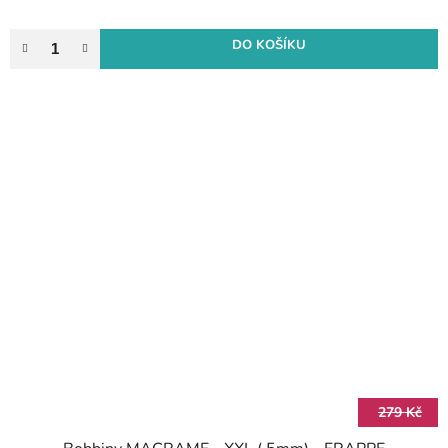
DO KOŠÍKU
279 Kč