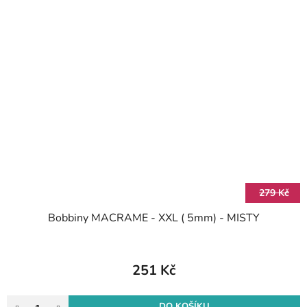
279 Kč
Bobbiny MACRAME - XXL ( 5mm) - MISTY
251 Kč
DO KOŠÍKU