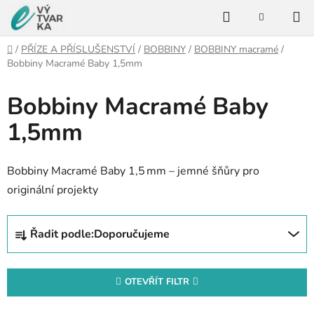
Přejít
Hledat
na
NÁKUPNÍ
KOŠÍK
obsah
Domů
/
PŘÍZE A PŘÍSLUŠENSTVÍ
/
BOBBINY
/
BOBBINY macramé
/
Bobbiny Macramé Baby 1,5mm
Bobbiny Macramé Baby
1,5mm
Bobbiny Macramé Baby 1,5 mm – jemné šňůry pro
originální projekty
Ř
Řadit podle:
Doporučujeme
a
z
e
OTEVŘÍT FILTR
n
V