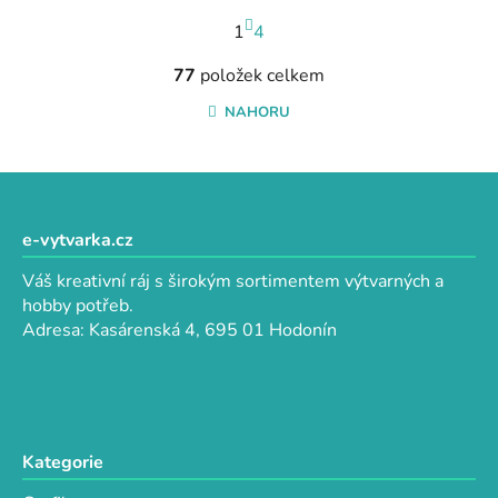
S
1
t
4
r
O
á
77
položek celkem
v
n
l
NAHORU
k
á
o
d
v
a
Z
á
c
n
á
í
í
p
e-vytvarka.cz
p
a
r
Váš kreativní ráj s širokým sortimentem výtvarných a
t
v
hobby potřeb.
k
í
Adresa: Kasárenská 4, 695 01 Hodonín
y
v
ý
p
i
Kategorie
s
u