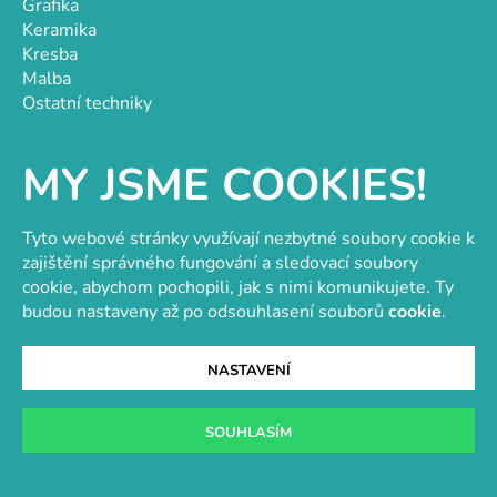
Grafika
Keramika
Kresba
Malba
Ostatní techniky
Papírnictví
MY JSME COOKIES!
Informace
O nás
Tyto webové stránky využívají nezbytné soubory cookie k
Doprava a platba
zajištění správného fungování a sledovací soubory
Obchodní podmínky
cookie, abychom pochopili, jak s nimi komunikujete. Ty
GDPR
budou nastaveny až po odsouhlasení souborů
cookie
.
Návody a inspirace
Hodnocení obchodu
NASTAVENÍ
Velkoobchod
Kontakt
Kontakt
SOUHLASÍM
objednavky@e-vytvarka.cz
+420 725 657 656