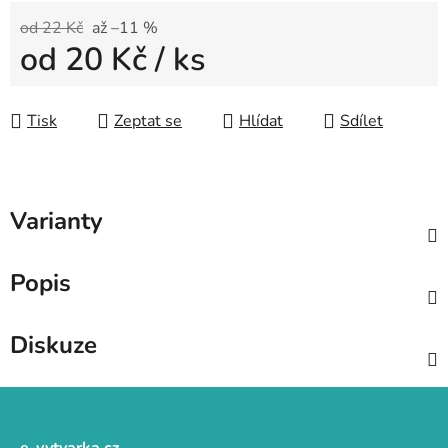
od 22 Kč
až –11 %
od
20 Kč
/ ks
Měrná cena:
Tisk
Zeptat se
Hlídat
Sdílet
Varianty
Popis
Diskuze
Z
á