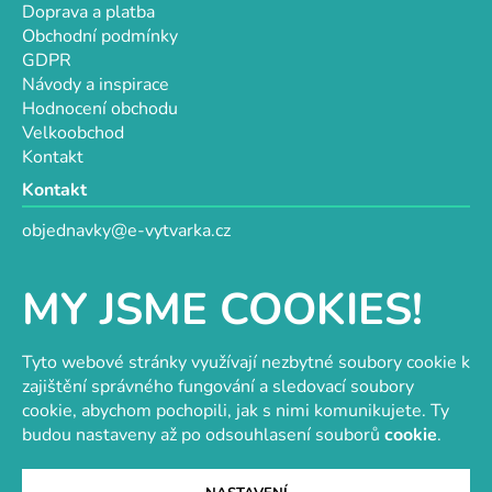
Doprava a platba
Obchodní podmínky
GDPR
Návody a inspirace
Hodnocení obchodu
Velkoobchod
Kontakt
Kontakt
objednavky@e-vytvarka.cz
+420 725 657 656
+420 776 848 482
MY JSME COOKIES!
Facebook
Tyto webové stránky využívají nezbytné soubory cookie k
zajištění správného fungování a sledovací soubory
cookie, abychom pochopili, jak s nimi komunikujete. Ty
Velkoobchod s korálky a komponenty
Tvořit je radost
budou nastaveny až po odsouhlasení souborů
cookie
.