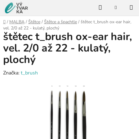
Přejít
Hledat
na
NÁKUPNÍ
KOŠÍK
obsah
Domů
/
MALBA
/
Štětce
/
Štětce a špachtle
/
štětec t_brush ox-ear hair,
vel. 2/0 až 22 - kulatý, plochý
štětec t_brush ox-ear hair,
vel. 2/0 až 22 - kulatý,
plochý
Značka:
t_brush