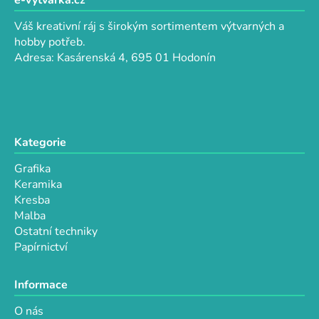
p
e-vytvarka.cz
a
Váš kreativní ráj s širokým sortimentem výtvarných a
t
hobby potřeb.
í
Adresa: Kasárenská 4, 695 01 Hodonín
Kategorie
Grafika
Keramika
Kresba
Malba
Ostatní techniky
Papírnictví
Informace
O nás