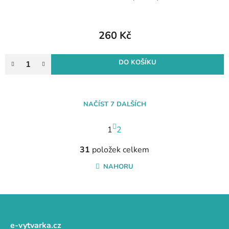
260 Kč
DO KOŠÍKU
NAČÍST 7 DALŠÍCH
S
1
t
2
r
O
á
31
položek celkem
v
n
l
NAHORU
k
á
o
d
v
a
Z
á
c
n
á
í
í
p
e-vytvarka.cz