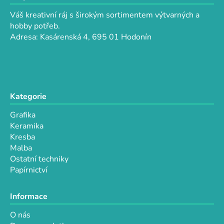
p
a
r
Váš kreativní ráj s širokým sortimentem výtvarných a
t
v
hobby potřeb.
k
í
Adresa: Kasárenská 4, 695 01 Hodonín
y
v
ý
p
i
Kategorie
s
u
Grafika
Keramika
Kresba
Malba
Ostatní techniky
Papírnictví
Informace
O nás