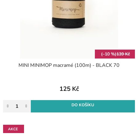
p
u
r
k
o
t
d
ů
u
k
t
(–10 %)
139 Kč
ů
MINI MINIMOP macramé (100m) - BLACK 70
125 Kč
DO KOŠÍKU
AKCE