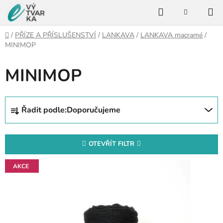
Přejít
Hledat
na
NÁKUPNÍ
KOŠÍK
obsah
Domů
/
PŘÍZE A PŘÍSLUŠENSTVÍ
/
LANKAVA
/
LANKAVA macramé
/
MINIMOP
MINIMOP
Ř
Řadit podle:
Doporučujeme
a
z
e
OTEVŘÍT FILTR
n
V
í
AKCE
ý
p
p
r
i
o
s
d