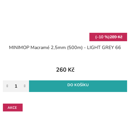
(–10 %)
289 Kč
MINIMOP Macramé 2,5mm (500m) - LIGHT GREY 66
260 Kč
DO KOŠÍKU
AKCE