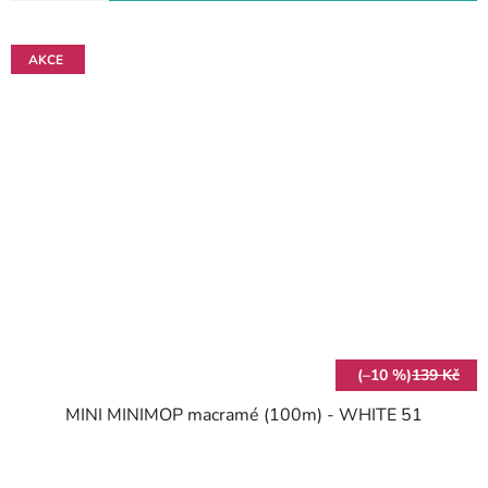
AKCE
(–10 %)
139 Kč
MINI MINIMOP macramé (100m) - WHITE 51