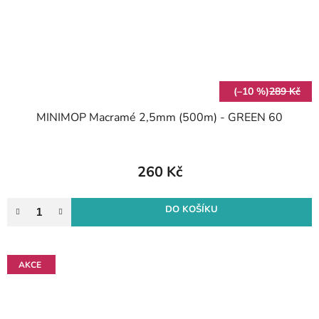
(–10 %)
289 Kč
MINIMOP Macramé 2,5mm (500m) - GREEN 60
260 Kč
DO KOŠÍKU
AKCE