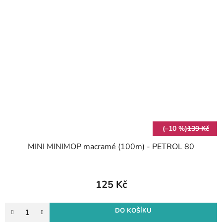
(–10 %)
139 Kč
MINI MINIMOP macramé (100m) - PETROL 80
125 Kč
DO KOŠÍKU