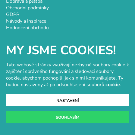
Doprava a platba
Obchodní podmínky
GDPR
Návody a inspirace
Hodnocení obchodu
Velkoobchod
Kontakt
MY JSME COOKIES!
Kontakt
objednavky@e-vytvarka.cz
Tyto webové stránky využívají nezbytné soubory cookie k
+420 725 657 656
zajištění správného fungování a sledovací soubory
+420 776 848 482
cookie, abychom pochopili, jak s nimi komunikujete. Ty
Facebook
budou nastaveny až po odsouhlasení souborů
cookie
.
NASTAVENÍ
Velkoobchod s korálky a komponenty
Tvořit je radost
SOUHLASÍM