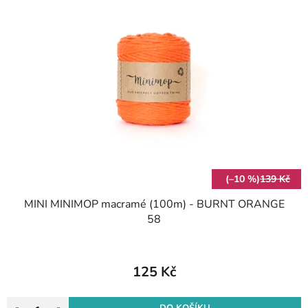
(–10 %)
139 Kč
MINI MINIMOP macramé (100m) - BURNT ORANGE
58
125 Kč