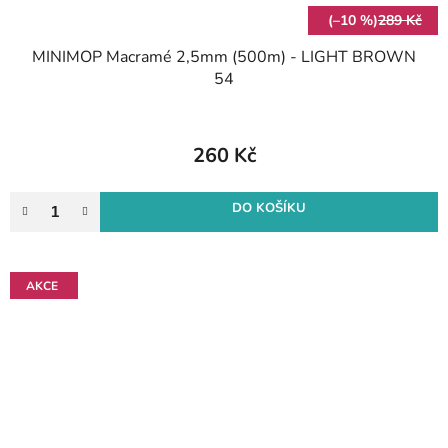
(–10 %)
289 Kč
MINIMOP Macramé 2,5mm (500m) - LIGHT BROWN
54
260 Kč
DO KOŠÍKU
AKCE