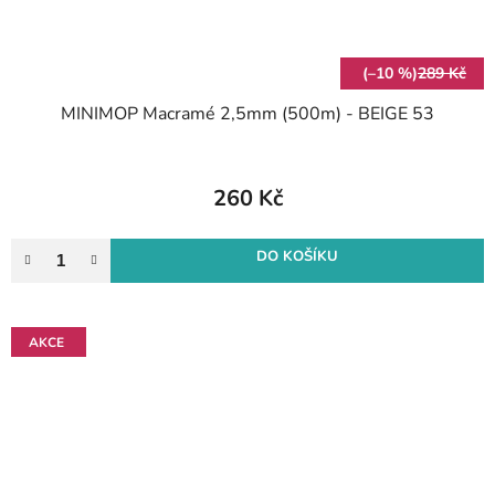
(–10 %)
289 Kč
MINIMOP Macramé 2,5mm (500m) - BEIGE 53
260 Kč
DO KOŠÍKU
AKCE