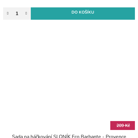
DO KOŠÍKU
209 Kč
Sada na háčkování SLONÍK Eco Barbante - Provence