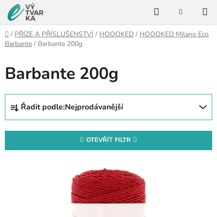
Přejít
Hledat
na
NÁKUPNÍ
KOŠÍK
obsah
Domů
/
PŘÍZE A PŘÍSLUŠENSTVÍ
/
HOOOKED
/
HOOOKED Milano Eco
Barbante
/
Barbante 200g
Barbante 200g
Ř
Řadit podle:
Nejprodávanější
a
z
e
OTEVŘÍT FILTR
n
V
í
ý
p
p
r
i
o
s
d