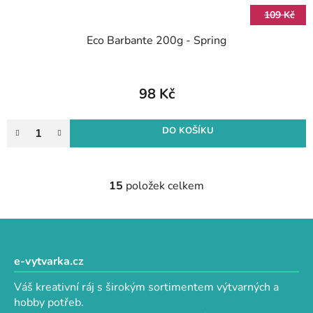
109 Kč
Eco Barbante 200g - Spring
98 Kč
DO KOŠÍKU
15
položek celkem
O
v
l
Z
á
á
d
p
e-vytvarka.cz
a
a
c
Váš kreativní ráj s širokým sortimentem výtvarných a
t
í
hobby potřeb.