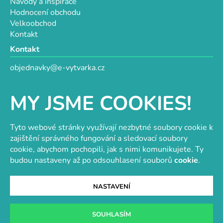
Návody a inspirace
Hodnocení obchodu
Velkoobchod
Kontakt
Kontakt
objednavky@e-vytvarka.cz
+420 725 657 656
+420 776 848 482
MY JSME COOKIES!
Facebook
Tyto webové stránky využívají nezbytné soubory cookie k
zajištění správného fungování a sledovací soubory
cookie, abychom pochopili, jak s nimi komunikujete. Ty
Velkoobchod s korálky a komponenty
Tvořit je radost
budou nastaveny až po odsouhlasení souborů
cookie
.
NASTAVENÍ
Vytvořil Shoptet
SOUHLASÍM
Copyright 2026
e-vytvarka.cz
. Všechna práva