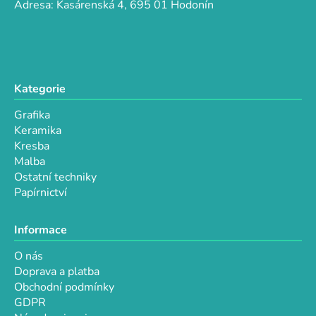
p
í
Adresa: Kasárenská 4, 695 01 Hodonín
r
v
k
y
v
Kategorie
ý
p
Grafika
i
Keramika
s
Kresba
u
Malba
Ostatní techniky
Papírnictví
Informace
O nás
Doprava a platba
Obchodní podmínky
GDPR