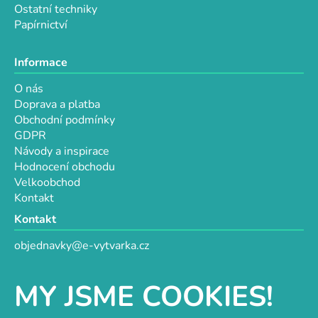
Ostatní techniky
Papírnictví
Informace
O nás
Doprava a platba
Obchodní podmínky
GDPR
Návody a inspirace
Hodnocení obchodu
Velkoobchod
Kontakt
Kontakt
objednavky@e-vytvarka.cz
+420 725 657 656
+420 776 848 482
MY JSME COOKIES!
Facebook