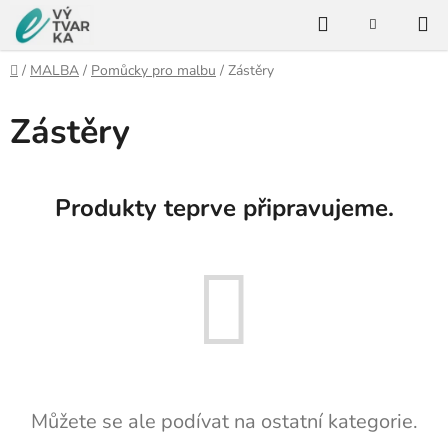
Přejít
Hledat
na
NÁKUPNÍ
KOŠÍK
obsah
Domů
/
MALBA
/
Pomůcky pro malbu
/
Zástěry
Zástěry
Produkty teprve připravujeme.
Můžete se ale podívat na ostatní kategorie.