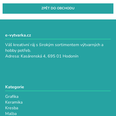
ZPĚT DO OBCHODU
Z
á
p
e-vytvarka.cz
a
Váš kreativní ráj s širokým sortimentem výtvarných a
t
hobby potřeb.
í
Adresa: Kasárenská 4, 695 01 Hodonín
Kategorie
Grafika
Keramika
Kresba
Malba