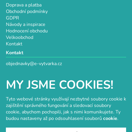
Doprava a platba
Obchodní podmínky
GDPR
Návody a inspirace
Hodnocení obchodu
Velkoobchod
Kontakt
Kontakt
objednavky@e-vytvarka.cz
+420 725 657 656
+420 776 848 482
MY JSME COOKIES!
Facebook
Tyto webové stránky využívají nezbytné soubory cookie k
zajištění správného fungování a sledovací soubory
cookie, abychom pochopili, jak s nimi komunikujete. Ty
Velkoobchod s korálky a komponenty
Tvořit je radost
budou nastaveny až po odsouhlasení souborů
cookie
.