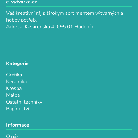
p
e-vytvarka.cz
a
a
c
Váš kreativní ráj s širokým sortimentem výtvarných a
t
í
hobby potřeb.
p
í
Adresa: Kasárenská 4, 695 01 Hodonín
r
v
k
y
v
Kategorie
ý
p
Grafika
i
Keramika
s
Kresba
u
Malba
Ostatní techniky
Papírnictví
Informace
O nás