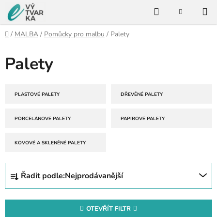
Přejít
Hledat
na
NÁKUPNÍ
KOŠÍK
obsah
Domů
/
MALBA
/
Pomůcky pro malbu
/
Palety
Palety
PLASTOVÉ PALETY
DŘEVĚNÉ PALETY
PORCELÁNOVÉ PALETY
PAPÍROVÉ PALETY
KOVOVÉ A SKLENĚNÉ PALETY
Ř
Řadit podle:
Nejprodávanější
a
z
e
OTEVŘÍT FILTR