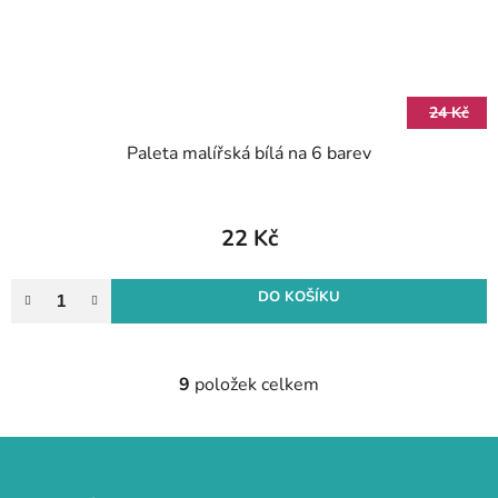
24 Kč
Paleta malířská bílá na 6 barev
22 Kč
DO KOŠÍKU
9
položek celkem
O
v
l
Z
á
á
d