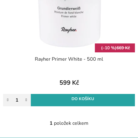
l
r
k
o
t
d
ů
u
k
t
(–10 %)
669 Kč
ů
Rayher Primer White - 500 ml
599 Kč
DO KOŠÍKU
1
položek celkem
O
v