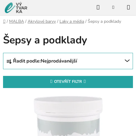
Přejít
Hledat
na
NÁKUPNÍ
KOŠÍK
obsah
Domů
/
MALBA
/
Akrylové barvy
/
Laky a média
/
Šepsy a podklady
Šepsy a podklady
P
o
s
Ř
t
Řadit podle:
Nejprodávanější
a
r
z
a
e
OTEVŘÍT FILTR
n
n
n
V
í
í
ý
p
p
p
r
a
i
o
n
s
d
e
p
u