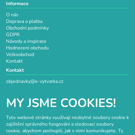
Informace
O nás
Doprava a platba
Obchodní podmínky
GDPR
Návody a inspirace
Hodnocení obchodu
Velkoobchod
Kontakt
Kontakt
objednavky@e-vytvarka.cz
+420 725 657 656
+420 776 848 482
MY JSME COOKIES!
Facebook
Tyto webové stránky využívají nezbytné soubory cookie k
zajištění správného fungování a sledovací soubory
cookie, abychom pochopili, jak s nimi komunikujete. Ty
Velkoobchod s korálky a komponenty
Tvořit je radost