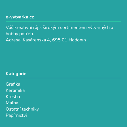
l
Z
á
á
d
p
e-vytvarka.cz
a
a
c
Váš kreativní ráj s širokým sortimentem výtvarných a
t
í
hobby potřeb.
p
í
Adresa: Kasárenská 4, 695 01 Hodonín
r
v
k
y
v
Kategorie
ý
p
Grafika
i
Keramika
s
Kresba
u
Malba
Ostatní techniky
Papírnictví