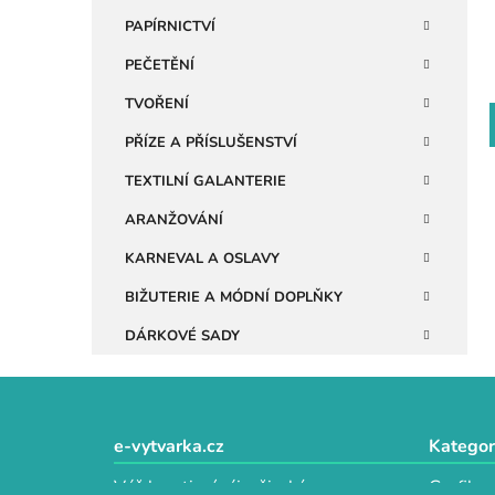
n
PAPÍRNICTVÍ
e
PEČETĚNÍ
l
TVOŘENÍ
PŘÍZE A PŘÍSLUŠENSTVÍ
TEXTILNÍ GALANTERIE
ARANŽOVÁNÍ
KARNEVAL A OSLAVY
BIŽUTERIE A MÓDNÍ DOPLŇKY
DÁRKOVÉ SADY
Z
á
e-vytvarka.cz
Kategor
p
Váš kreativní ráj s širokým
Grafika