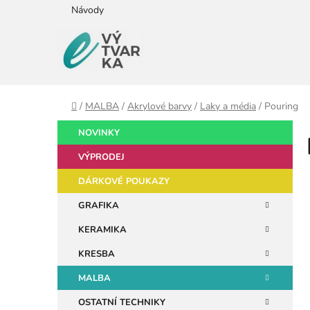
Přejít
Návody
na
obsah
Domů
/
MALBA
/
Akrylové barvy
/
Laky a média
/
Pouring
P
K
Přeskočit
NOVINKY
a
kategorie
o
t
VÝPRODEJ
s
e
t
DÁRKOVÉ POUKAZY
g
r
o
GRAFIKA
a
r
KERAMIKA
i
n
e
n
KRESBA
í
MALBA
p
OSTATNÍ TECHNIKY
a