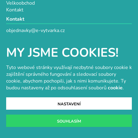
Velkoobchod
Kontakt
Kontakt
objednavky@e-vytvarka.cz
+420 725 657 656
+420 776 848 482
MY JSME COOKIES!
Facebook
Tyto webové stránky využívají nezbytné soubory cookie k
zajištění správného fungování a sledovací soubory
cookie, abychom pochopili, jak s nimi komunikujete. Ty
Velkoobchod s korálky a komponenty
Tvořit je radost
budou nastaveny až po odsouhlasení souborů
cookie
.
NASTAVENÍ
Vytvořil Shoptet
SOUHLASÍM
Copyright 2026
e-vytvarka.cz
. Všechna práva
vyhrazena.