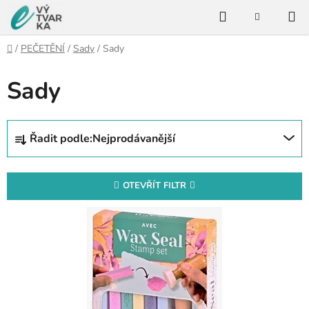
Přejít
Hledat
na
NÁKUPNÍ
KOŠÍK
obsah
Domů
/
PEČETĚNÍ
/
Sady
/
Sady
Sady
Ř
Řadit podle:
Nejprodávanější
a
z
e
OTEVŘÍT FILTR
n
V
í
ý
p
p
r
i
o
s
d
p
u