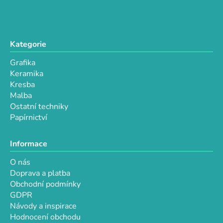
v
k
y
v
Kategorie
ý
p
Grafika
i
Keramika
s
Kresba
u
Malba
Ostatní techniky
Papírnictví
Informace
O nás
Doprava a platba
Obchodní podmínky
GDPR
Návody a inspirace
Hodnocení obchodu