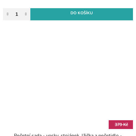
DO KOŠÍKU
379 Kč
Pečetní sada - vosky, stojánek, lžička a pečetidlo -