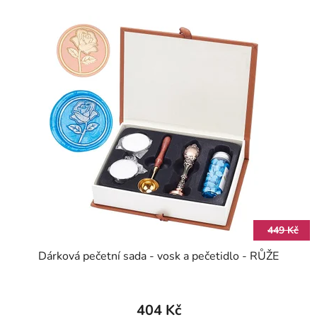
449 Kč
Dárková pečetní sada - vosk a pečetidlo - RŮŽE
404 Kč