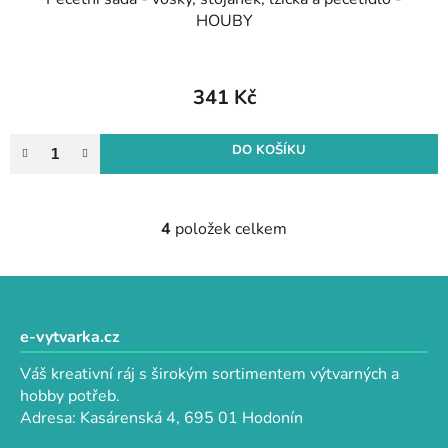
HOUBY
341 Kč
DO KOŠÍKU
4
položek celkem
O
v
l
Z
á
á
d
p
e-vytvarka.cz
a
a
c
Váš kreativní ráj s širokým sortimentem výtvarných a
t
í
hobby potřeb.
p
í
Adresa: Kasárenská 4, 695 01 Hodonín
r