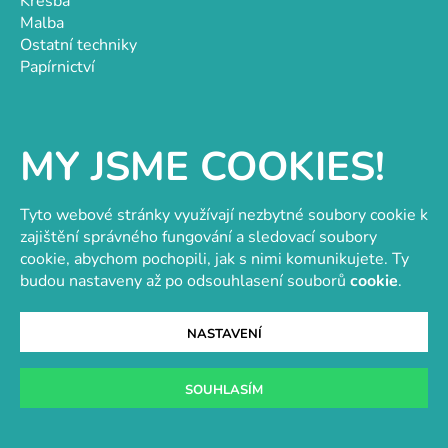
Kresba
Malba
Ostatní techniky
Papírnictví
Informace
MY JSME COOKIES!
O nás
Doprava a platba
Obchodní podmínky
Tyto webové stránky využívají nezbytné soubory cookie k
GDPR
zajištění správného fungování a sledovací soubory
Návody a inspirace
cookie, abychom pochopili, jak s nimi komunikujete. Ty
Hodnocení obchodu
budou nastaveny až po odsouhlasení souborů
cookie
.
Velkoobchod
Kontakt
NASTAVENÍ
Kontakt
objednavky@e-vytvarka.cz
SOUHLASÍM
+420 725 657 656
+420 776 848 482