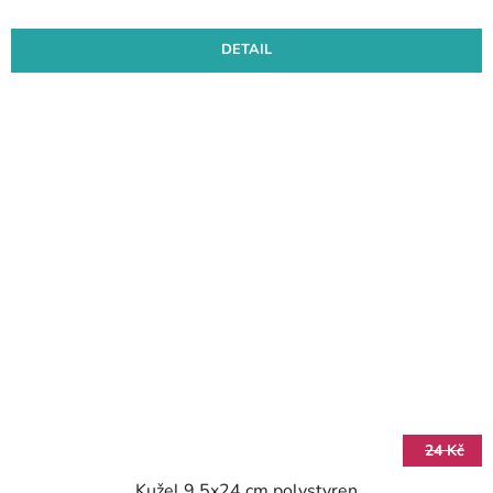
DETAIL
24 Kč
Kužel 9,5x24 cm polystyren