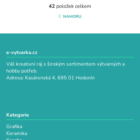
r
O
á
42
položek celkem
v
n
l
NAHORU
k
á
o
d
v
a
Z
á
c
n
á
í
í
p
e-vytvarka.cz
p
a
r
Váš kreativní ráj s širokým sortimentem výtvarných a
t
v
hobby potřeb.
k
í
Adresa: Kasárenská 4, 695 01 Hodonín
y
v
ý
p
i
Kategorie
s
u
Grafika
Keramika