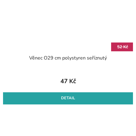
52 Kč
Věnec O29 cm polystyren seříznutý
47 Kč
DETAIL