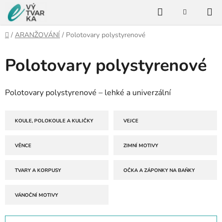
Přejít
Hledat
na
NÁKUPNÍ
KOŠÍK
obsah
Domů
/
ARANŽOVÁNÍ
/
Polotovary polystyrenové
Polotovary polystyrenové
Polotovary polystyrenové – lehké a univerzální
KOULE, POLOKOULE A KULIČKY
VEJCE
VĚNCE
ZIMNÍ MOTIVY
TVARY A KORPUSY
OČKA A ZÁPONKY NA BAŇKY
VÁNOČNÍ MOTIVY
Ř