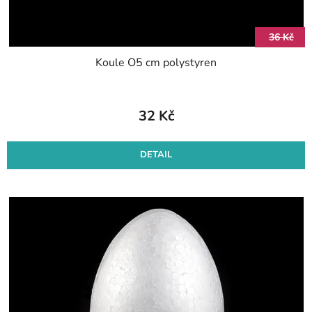
36 Kč
Koule O5 cm polystyren
32 Kč
DETAIL