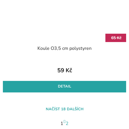
65 Kč
Koule O3,5 cm polystyren
59 Kč
DETAIL
NAČÍST 18 DALŠÍCH
S
1
t
2