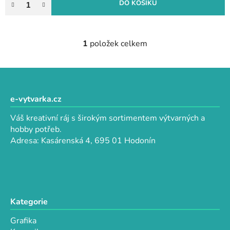
DO KOŠÍKU
1
položek celkem
O
v
l
Z
á
á
d
p
e-vytvarka.cz
a
a
c
Váš kreativní ráj s širokým sortimentem výtvarných a
t
í
hobby potřeb.
p
í
Adresa: Kasárenská 4, 695 01 Hodonín
r
v
k
y
v
Kategorie
ý
p
Grafika
i