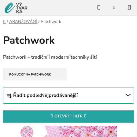
Přejít
Hledat
na
NÁKUPNÍ
KOŠÍK
obsah
Domů
/
ARANŽOVÁNÍ
/
Patchwork
Patchwork
Patchwork – tradiční i moderní techniky šití
POMŮCKY NA PATCHWORK
Ř
Řadit podle:
Nejprodávanější
a
z
e
OTEVŘÍT FILTR
n
V
í