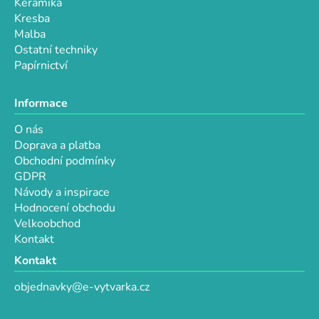
Keramika
s
Kresba
u
Malba
Ostatní techniky
Papírnictví
Informace
O nás
Doprava a platba
Obchodní podmínky
GDPR
Návody a inspirace
Hodnocení obchodu
Velkoobchod
Kontakt
Kontakt
objednavky@e-vytvarka.cz
+420 725 657 656
+420 776 848 482