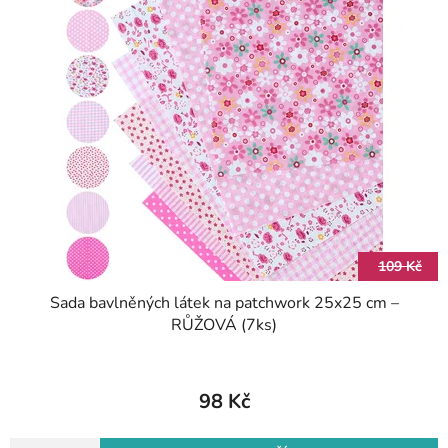
ý
p
p
r
i
o
s
d
p
u
r
k
o
t
d
ů
u
k
t
109 Kč
ů
Sada bavlněných látek na patchwork 25x25 cm –
RŮŽOVÁ (7ks)
98 Kč