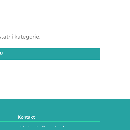
tatní kategorie.
DU
Kontakt
objednavky@e-vytvarka.cz