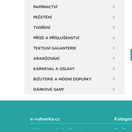
n
PAPÍRNICTVÍ
e
PEČETĚNÍ
l
TVOŘENÍ
PŘÍZE A PŘÍSLUŠENSTVÍ
TEXTILNÍ GALANTERIE
ARANŽOVÁNÍ
KARNEVAL A OSLAVY
BIŽUTERIE A MÓDNÍ DOPLŇKY
DÁRKOVÉ SADY
Z
á
e-vytvarka.cz
Kategor
p
Váš kreativní ráj s širokým
Grafika