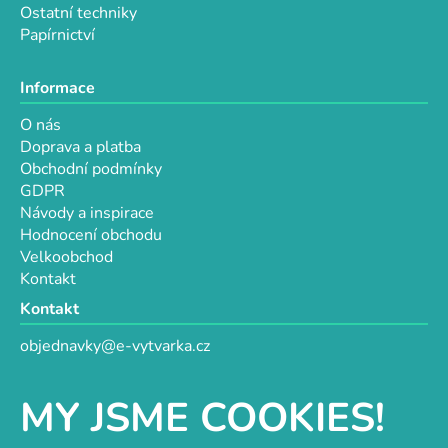
Ostatní techniky
Papírnictví
Informace
O nás
Doprava a platba
Obchodní podmínky
GDPR
Návody a inspirace
Hodnocení obchodu
Velkoobchod
Kontakt
Kontakt
objednavky@e-vytvarka.cz
+420 725 657 656
+420 776 848 482
MY JSME COOKIES!
Facebook