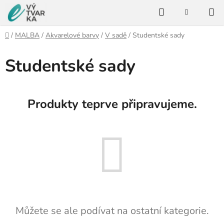
Přejít
Hledat
na
NÁKUPNÍ
KOŠÍK
obsah
Domů
/
MALBA
/
Akvarelové barvy
/
V sadě
/
Studentské sady
Studentské sady
Produkty teprve připravujeme.
Můžete se ale podívat na ostatní kategorie.