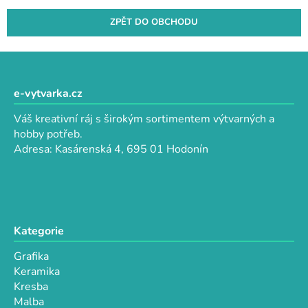
ZPĚT DO OBCHODU
Z
á
p
e-vytvarka.cz
a
Váš kreativní ráj s širokým sortimentem výtvarných a
t
hobby potřeb.
í
Adresa: Kasárenská 4, 695 01 Hodonín
Kategorie
Grafika
Keramika
Kresba
Malba