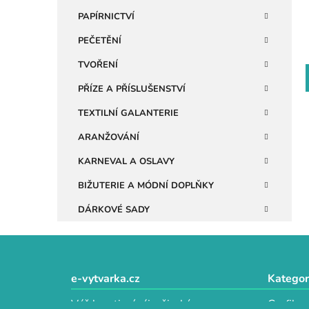
n
PAPÍRNICTVÍ
e
PEČETĚNÍ
l
TVOŘENÍ
PŘÍZE A PŘÍSLUŠENSTVÍ
TEXTILNÍ GALANTERIE
ARANŽOVÁNÍ
KARNEVAL A OSLAVY
BIŽUTERIE A MÓDNÍ DOPLŇKY
DÁRKOVÉ SADY
Z
á
e-vytvarka.cz
Kategor
p
Váš kreativní ráj s širokým
Grafika