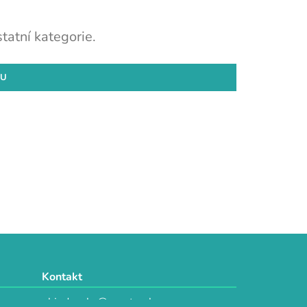
tatní kategorie.
DU
Kontakt
objednavky@e-vytvarka.cz