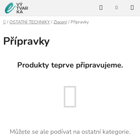
Přejít
Hledat
na
NÁKUPNÍ
KOŠÍK
obsah
Domů
/
OSTATNÍ TECHNIKY
/
Zlacení
/
Přípravky
Přípravky
Produkty teprve připravujeme.
Můžete se ale podívat na ostatní kategorie.