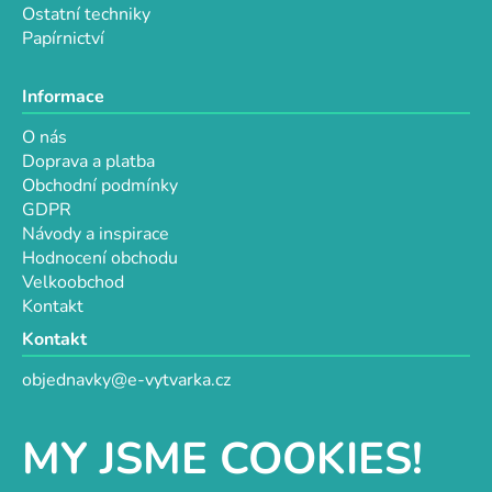
Ostatní techniky
Papírnictví
Informace
O nás
Doprava a platba
Obchodní podmínky
GDPR
Návody a inspirace
Hodnocení obchodu
Velkoobchod
Kontakt
Kontakt
objednavky@e-vytvarka.cz
+420 725 657 656
+420 776 848 482
MY JSME COOKIES!
Facebook