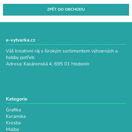
ZPĚT DO OBCHODU
Z
á
p
e-vytvarka.cz
a
Váš kreativní ráj s širokým sortimentem výtvarných a
t
hobby potřeb.
í
Adresa: Kasárenská 4, 695 01 Hodonín
Kategorie
Grafika
Keramika
Kresba
Malba