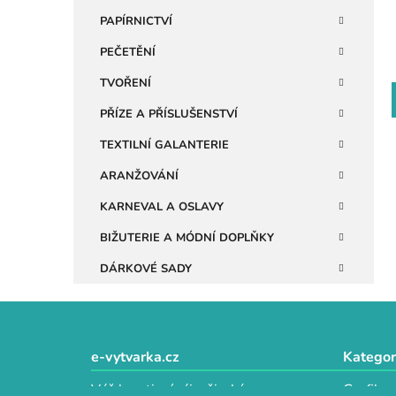
n
PAPÍRNICTVÍ
e
PEČETĚNÍ
l
TVOŘENÍ
PŘÍZE A PŘÍSLUŠENSTVÍ
TEXTILNÍ GALANTERIE
ARANŽOVÁNÍ
KARNEVAL A OSLAVY
BIŽUTERIE A MÓDNÍ DOPLŇKY
DÁRKOVÉ SADY
Z
á
e-vytvarka.cz
Kategor
p
Váš kreativní ráj s širokým
Grafika