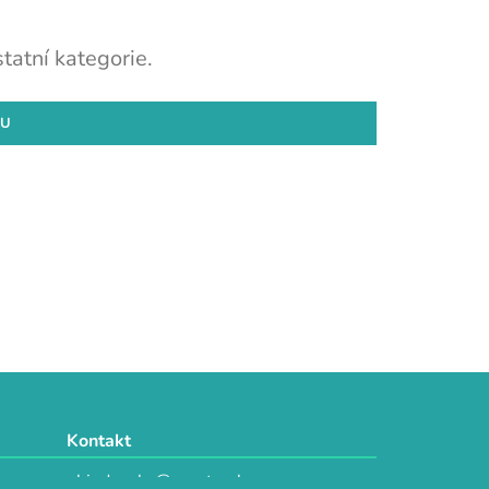
tatní kategorie.
DU
Kontakt
objednavky@e-vytvarka.cz