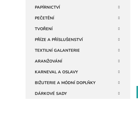
i
n
PAPÍRNICTVÍ
e
PEČETĚNÍ
l
TVOŘENÍ
PŘÍZE A PŘÍSLUŠENSTVÍ
TEXTILNÍ GALANTERIE
ARANŽOVÁNÍ
KARNEVAL A OSLAVY
BIŽUTERIE A MÓDNÍ DOPLŇKY
DÁRKOVÉ SADY