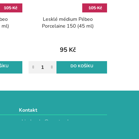
105 Kč
105 Kč
beo
Lesklé médium Pébeo
 ml)
Porcelaine 150 (45 ml)
95 Kč
ŠÍKU
DO KOŠÍKU
Kontakt
objednavky@e-vytvarka.cz
+420 725 657 656
+420 776 848 482