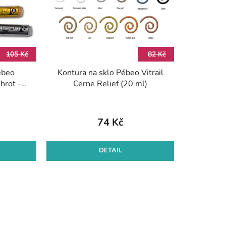
o
d
u
k
105 Kč
82 Kč
t
ébeo
Kontura na sklo Pébeo Vitrail
ů
hrot - 9
Cerne Relief (20 ml)
74 Kč
DETAIL