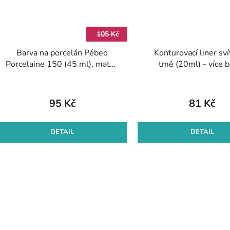
105 Kč
Barva na porcelán Pébeo
Konturovací liner svít
Porcelaine 150 (45 ml), matná
tmě (20ml) - více 
- 5 odst.
95 Kč
81 Kč
DETAIL
DETAIL