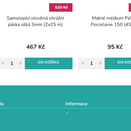
519 Kč
Samolepící olověná vitrážní
Matné médium Pé
páska oblá 3mm (2x25 m)
Porcelaine 150 (45
467 Kč
95 Kč
DO KOŠÍKU
DO KO
O
v
l
á
d
ie
Informace
a
O nás
c
a
Doprava a platba
í
Obchodní podmínky
p