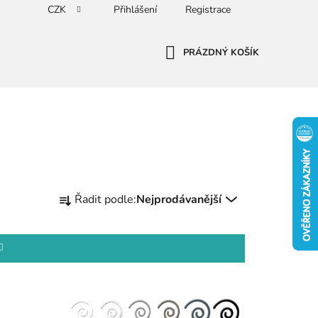
CZK
Přihlášení
Registrace
PRÁZDNÝ KOŠÍK
NÁKUPNÍ
KOŠÍK
Ř
Řadit podle:
Nejprodávanější
a
z
e
n
í
p
r