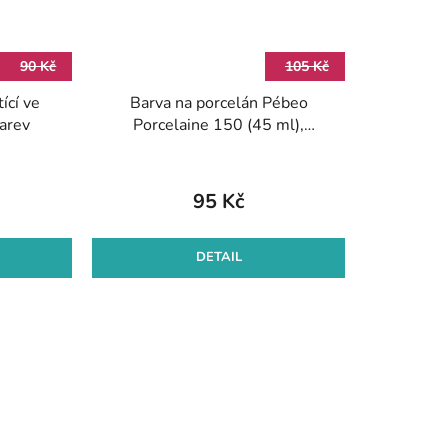
90 Kč
105 Kč
ící ve
Barva na porcelán Pébeo
barev
Porcelaine 150 (45 ml),
třpytivá - 6 odst.
95 Kč
DETAIL