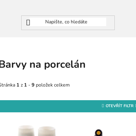
Barvy na porcelán
Stránka
1
z
1
-
9
položek celkem
OTEVŘÍT FILTR
V
ý
p