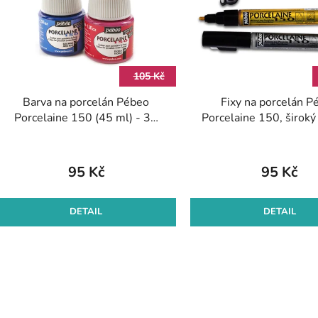
s
p
r
105 Kč
o
Barva na porcelán Pébeo
Fixy na porcelán P
d
Porcelaine 150 (45 ml) - 39
Porcelaine 150, široký 
u
odst.
odst.
k
t
95 Kč
95 Kč
ů
DETAIL
DETAIL