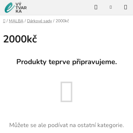
Přejít
Hledat
na
NÁKUPNÍ
KOŠÍK
obsah
Domů
/
MALBA
/
Dárkové sady
/
2000kč
2000kč
Produkty teprve připravujeme.
Můžete se ale podívat na ostatní kategorie.