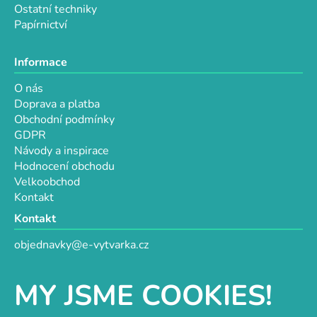
Ostatní techniky
Papírnictví
Informace
O nás
Doprava a platba
Obchodní podmínky
GDPR
Návody a inspirace
Hodnocení obchodu
Velkoobchod
Kontakt
Kontakt
objednavky@e-vytvarka.cz
+420 725 657 656
+420 776 848 482
MY JSME COOKIES!
Facebook