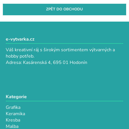
ZPĚT DO OBCHODU
Z
á
p
e-vytvarka.cz
a
Váš kreativní ráj s širokým sortimentem výtvarných a
t
hobby potřeb.
í
Adresa: Kasárenská 4, 695 01 Hodonín
Kategorie
Grafika
Keramika
Kresba
Malba