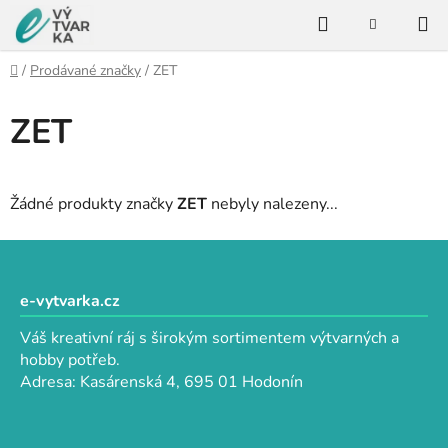
Přejít
Hledat
na
NÁKUPNÍ
KOŠÍK
obsah
Domů
/
Prodávané značky
/
ZET
ZET
Žádné produkty značky
ZET
nebyly nalezeny...
Z
á
p
e-vytvarka.cz
a
Váš kreativní ráj s širokým sortimentem výtvarných a
t
hobby potřeb.
í
Adresa: Kasárenská 4, 695 01 Hodonín