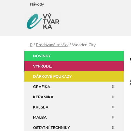
Přejít
Návody
na
obsah
Domů
/
Prodávané značky
/
Wooden City
P
K
Přeskočit
NOVINKY
a
kategorie
o
t
VÝPRODEJ
s
e
t
DÁRKOVÉ POUKAZY
g
r
o
GRAFIKA
a
r
KERAMIKA
i
n
e
n
KRESBA
í
MALBA
p
OSTATNÍ TECHNIKY
a