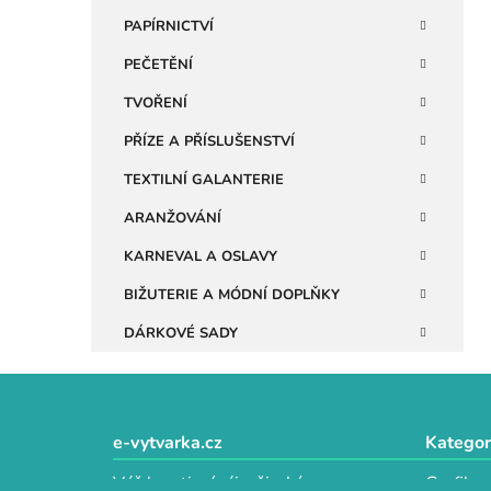
n
PAPÍRNICTVÍ
e
PEČETĚNÍ
l
TVOŘENÍ
PŘÍZE A PŘÍSLUŠENSTVÍ
TEXTILNÍ GALANTERIE
ARANŽOVÁNÍ
KARNEVAL A OSLAVY
BIŽUTERIE A MÓDNÍ DOPLŇKY
DÁRKOVÉ SADY
Z
á
e-vytvarka.cz
Kategor
p
Váš kreativní ráj s širokým
Grafika