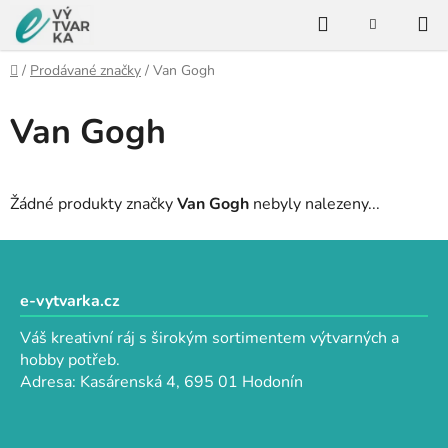
Přejít
Hledat
na
NÁKUPNÍ
KOŠÍK
obsah
Domů
/
Prodávané značky
/
Van Gogh
Van Gogh
Žádné produkty značky
Van Gogh
nebyly nalezeny...
Z
á
p
e-vytvarka.cz
a
Váš kreativní ráj s širokým sortimentem výtvarných a
t
hobby potřeb.
í
Adresa: Kasárenská 4, 695 01 Hodonín