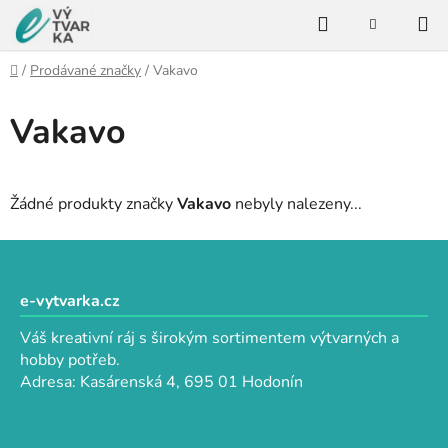
Přejít
Hledat
na
NÁKUPNÍ
KOŠÍK
obsah
Domů
/
Prodávané značky
/
Vakavo
Vakavo
Žádné produkty značky
Vakavo
nebyly nalezeny...
Z
á
p
e-vytvarka.cz
a
Váš kreativní ráj s širokým sortimentem výtvarných a
t
hobby potřeb.
í
Adresa: Kasárenská 4, 695 01 Hodonín