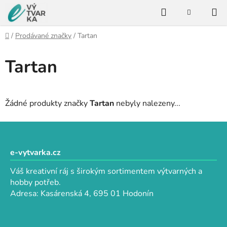
Přejít
Hledat
na
NÁKUPNÍ
KOŠÍK
obsah
Domů
/
Prodávané značky
/
Tartan
Tartan
Žádné produkty značky
Tartan
nebyly nalezeny...
Z
á
p
e-vytvarka.cz
a
Váš kreativní ráj s širokým sortimentem výtvarných a
t
hobby potřeb.
í
Adresa: Kasárenská 4, 695 01 Hodonín