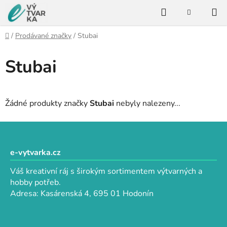
Přejít
Hledat
na
NÁKUPNÍ
KOŠÍK
obsah
Domů
/
Prodávané značky
/
Stubai
Stubai
Žádné produkty značky
Stubai
nebyly nalezeny...
Z
á
p
e-vytvarka.cz
a
Váš kreativní ráj s širokým sortimentem výtvarných a
t
hobby potřeb.
í
Adresa: Kasárenská 4, 695 01 Hodonín