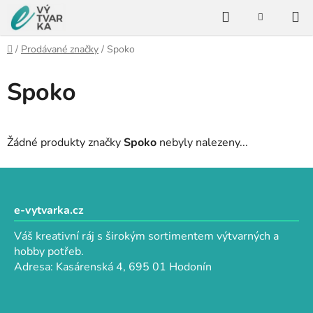
Přejít
Hledat
na
NÁKUPNÍ
KOŠÍK
obsah
Domů
/
Prodávané značky
/
Spoko
Spoko
Žádné produkty značky
Spoko
nebyly nalezeny...
Z
á
p
e-vytvarka.cz
a
Váš kreativní ráj s širokým sortimentem výtvarných a
t
hobby potřeb.
í
Adresa: Kasárenská 4, 695 01 Hodonín