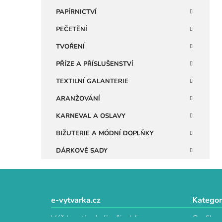
n
PAPÍRNICTVÍ
e
PEČETĚNÍ
l
TVOŘENÍ
PŘÍZE A PŘÍSLUŠENSTVÍ
TEXTILNÍ GALANTERIE
ARANŽOVÁNÍ
KARNEVAL A OSLAVY
BIŽUTERIE A MÓDNÍ DOPLŇKY
DÁRKOVÉ SADY
Z
á
e-vytvarka.cz
Kategor
p
Váš kreativní ráj s širokým
Grafika