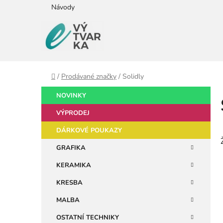
Přejít
Návody
na
obsah
Domů
/
Prodávané značky
/
Solidly
P
K
Přeskočit
NOVINKY
a
kategorie
o
t
VÝPRODEJ
s
e
t
DÁRKOVÉ POUKAZY
g
r
o
GRAFIKA
a
r
KERAMIKA
i
n
e
n
KRESBA
í
MALBA
p
OSTATNÍ TECHNIKY
a