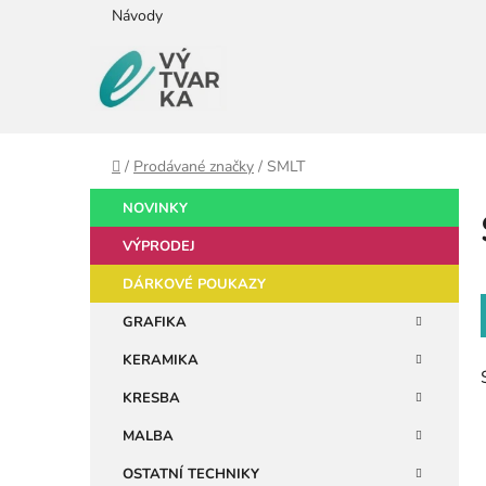
Přejít
Návody
na
obsah
Domů
/
Prodávané značky
/
SMLT
P
K
Přeskočit
NOVINKY
a
kategorie
o
t
VÝPRODEJ
s
e
t
DÁRKOVÉ POUKAZY
g
r
o
GRAFIKA
a
r
KERAMIKA
i
n
e
n
KRESBA
í
MALBA
p
OSTATNÍ TECHNIKY
a