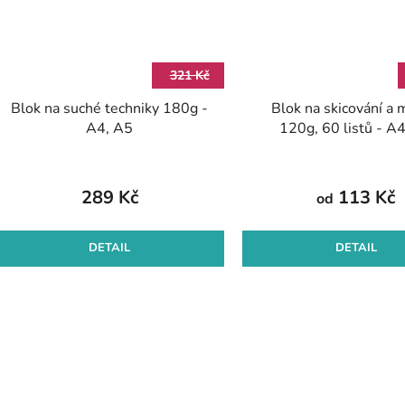
321 Kč
Blok na suché techniky 180g -
Blok na skicování a 
A4, A5
120g, 60 listů - A
289 Kč
113 Kč
od
DETAIL
DETAIL