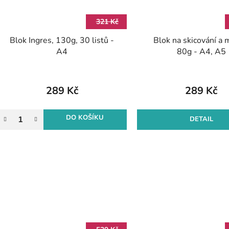
321 Kč
Blok Ingres, 130g, 30 listů -
Blok na skicování a 
A4
80g - A4, A5
289 Kč
289 Kč
DO KOŠÍKU
DETAIL