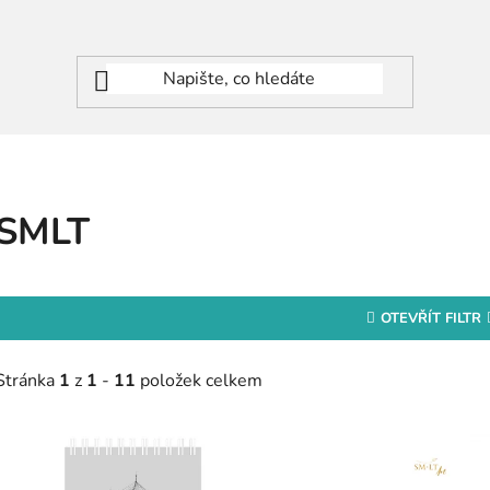
SMLT
OTEVŘÍT FILTR
Stránka
1
z
1
-
11
položek celkem
V
ý