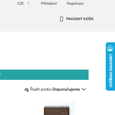
CZK
Přihlášení
Registrace
PRÁZDNÝ KOŠÍK
NÁKUPNÍ
KOŠÍK
Ř
Řadit podle:
Doporučujeme
a
z
e
n