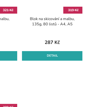
321 Kč
319 Kč
malbu,
Blok na skicování a malbu,
135g, 80 listů - A4, A5
287 Kč
DETAIL