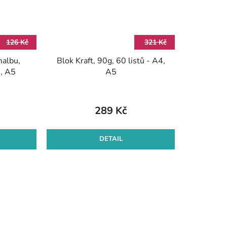
126 Kč
321 Kč
malbu,
Blok Kraft, 90g, 60 listů - A4,
4, A5
A5
289 Kč
DETAIL