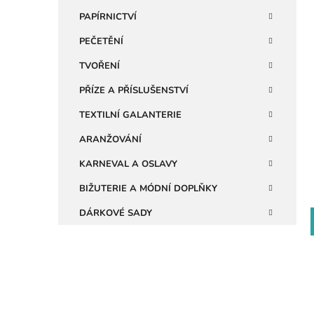
n
PAPÍRNICTVÍ
i
e
PEČETĚNÍ
l
TVOŘENÍ
PŘÍZE A PŘÍSLUŠENSTVÍ
TEXTILNÍ GALANTERIE
ARANŽOVÁNÍ
KARNEVAL A OSLAVY
BIŽUTERIE A MÓDNÍ DOPLŇKY
DÁRKOVÉ SADY