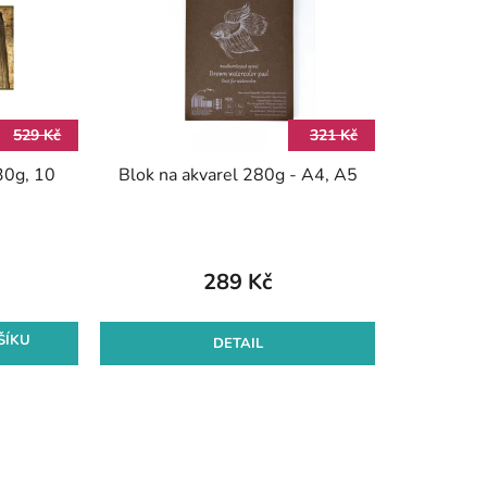
í
p
r
o
d
529 Kč
321 Kč
u
230g, 10
Blok na akvarel 280g - A4, A5
k
t
ů
289 Kč
ŠÍKU
DETAIL