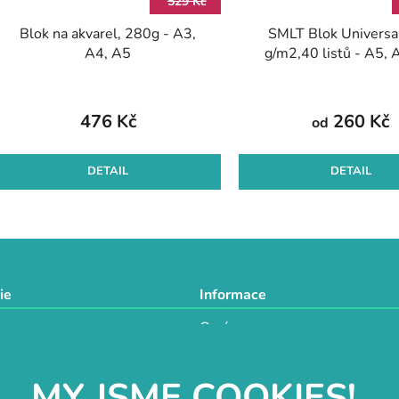
529 Kč
Blok na akvarel, 280g - A3,
SMLT Blok Universa
A4, A5
g/m2,40 listů - A5, 
476 Kč
260 Kč
od
DETAIL
DETAIL
O
v
l
á
d
ie
Informace
a
O nás
c
a
Doprava a platba
í
Obchodní podmínky
p
MY JSME COOKIES!
GDPR
r