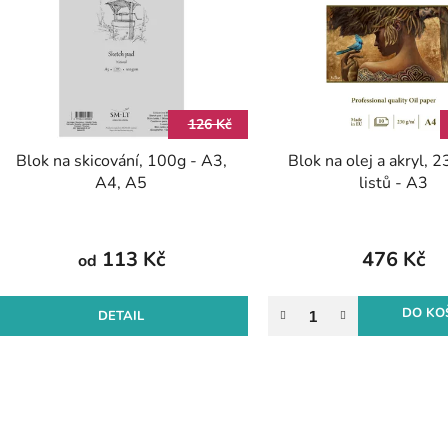
p
s
p
r
126 Kč
o
Blok na skicování, 100g - A3,
Blok na olej a akryl, 
d
A4, A5
listů - A3
u
k
t
113 Kč
476 Kč
od
ů
DO KO
DETAIL