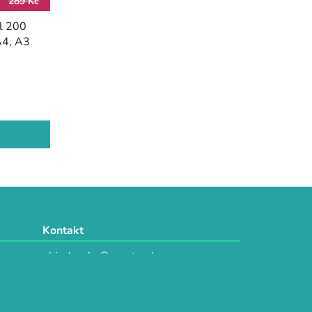
289 Kč
l 200
A4, A3
Kontakt
objednavky@e-vytvarka.cz
+420 725 657 656
+420 776 848 482
Facebook