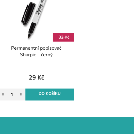
p
s
p
r
32 Kč
o
Permanentní popisovač
d
Sharpie - černý
u
k
t
29 Kč
ů
DO KOŠÍKU
O
v
l
á