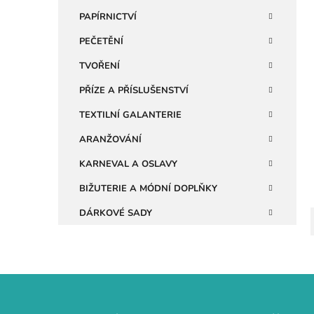
n
PAPÍRNICTVÍ
i
e
PEČETĚNÍ
l
TVOŘENÍ
PŘÍZE A PŘÍSLUŠENSTVÍ
TEXTILNÍ GALANTERIE
ARANŽOVÁNÍ
KARNEVAL A OSLAVY
BIŽUTERIE A MÓDNÍ DOPLŇKY
DÁRKOVÉ SADY
Z