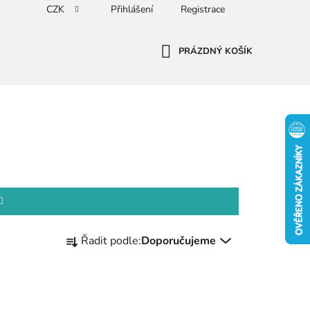
CZK
Přihlášení
Registrace
PRÁZDNÝ KOŠÍK
NÁKUPNÍ
KOŠÍK
Ř
Řadit podle:
Doporučujeme
a
z
e
n