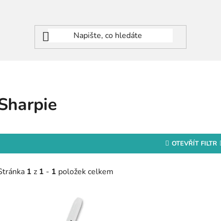
Sharpie
OTEVŘÍT FILTR
Stránka
1
z
1
-
1
položek celkem
V
ý