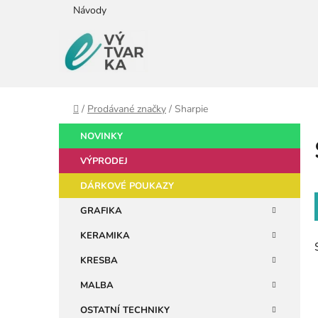
Přejít
Návody
na
obsah
Domů
/
Prodávané značky
/
Sharpie
P
K
Přeskočit
NOVINKY
a
kategorie
o
t
VÝPRODEJ
s
e
t
DÁRKOVÉ POUKAZY
g
r
o
GRAFIKA
a
r
KERAMIKA
i
n
e
n
KRESBA
í
MALBA
p
OSTATNÍ TECHNIKY
a