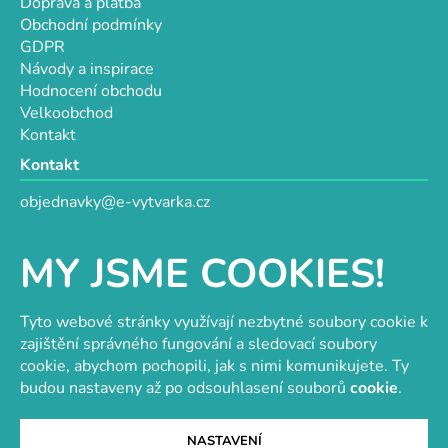
Doprava a platba
Obchodní podmínky
GDPR
Návody a inspirace
Hodnocení obchodu
Velkoobchod
Kontakt
Kontakt
objednavky@e-vytvarka.cz
+420 725 657 656
+420 776 848 482
MY JSME COOKIES!
Facebook
Tyto webové stránky využívají nezbytné soubory cookie k
zajištění správného fungování a sledovací soubory
cookie, abychom pochopili, jak s nimi komunikujete. Ty
Velkoobchod s korálky a komponenty
Tvořit je radost
budou nastaveny až po odsouhlasení souborů
cookie
.
NASTAVENÍ