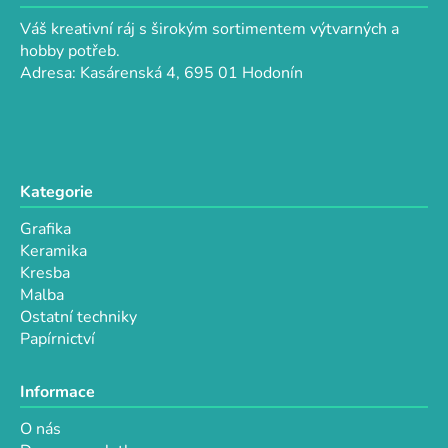
a
a
c
Váš kreativní ráj s širokým sortimentem výtvarných a
t
í
hobby potřeb.
p
í
Adresa: Kasárenská 4, 695 01 Hodonín
r
v
k
y
v
Kategorie
ý
p
Grafika
i
Keramika
s
Kresba
u
Malba
Ostatní techniky
Papírnictví
Informace
O nás