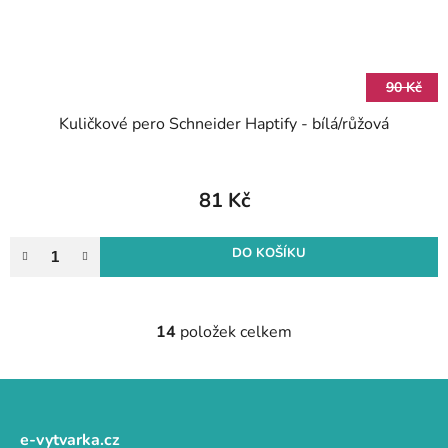
90 Kč
Kuličkové pero Schneider Haptify - bílá/růžová
81 Kč
DO KOŠÍKU
14
položek celkem
O
v
l
Z
á
á
d
p
e-vytvarka.cz