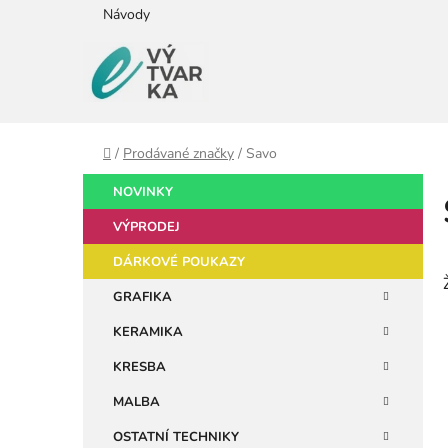
Přejít
Návody
na
obsah
Domů
/
Prodávané značky
/
Savo
P
K
Přeskočit
NOVINKY
a
kategorie
o
t
VÝPRODEJ
s
e
t
DÁRKOVÉ POUKAZY
g
r
o
GRAFIKA
a
r
KERAMIKA
i
n
e
n
KRESBA
í
MALBA
p
OSTATNÍ TECHNIKY
a