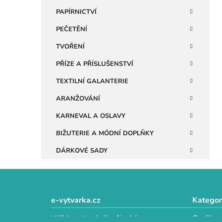
n
PAPÍRNICTVÍ
e
PEČETĚNÍ
l
TVOŘENÍ
PŘÍZE A PŘÍSLUŠENSTVÍ
TEXTILNÍ GALANTERIE
ARANŽOVÁNÍ
KARNEVAL A OSLAVY
BIŽUTERIE A MÓDNÍ DOPLŇKY
DÁRKOVÉ SADY
Z
á
e-vytvarka.cz
Kategor
p
Váš kreativní ráj s širokým
Grafika