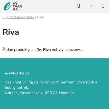
Přejít
Hledat
na
NÁKUPNÍ
KOŠÍK
obsah
Domů
/
Prodávané značky
/
Riva
Riva
Žádné produkty značky
Riva
nebyly nalezeny...
Z
á
p
e-vytvarka.cz
a
Váš kreativní ráj s širokým sortimentem výtvarných a
t
hobby potřeb.
í
Adresa: Kasárenská 4, 695 01 Hodonín