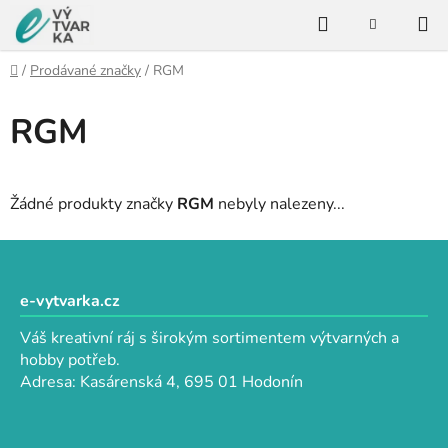
Přejít
Hledat
na
NÁKUPNÍ
KOŠÍK
obsah
Domů
/
Prodávané značky
/
RGM
RGM
Žádné produkty značky
RGM
nebyly nalezeny...
Z
á
p
e-vytvarka.cz
a
Váš kreativní ráj s širokým sortimentem výtvarných a
t
hobby potřeb.
í
Adresa: Kasárenská 4, 695 01 Hodonín