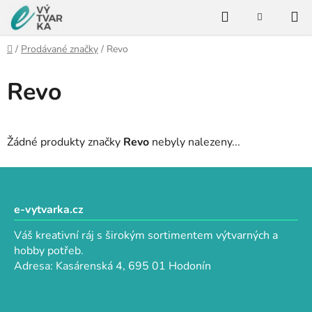
Přejít
Hledat
na
NÁKUPNÍ
KOŠÍK
obsah
Domů
/
Prodávané značky
/
Revo
Revo
Žádné produkty značky
Revo
nebyly nalezeny...
Z
á
p
e-vytvarka.cz
a
Váš kreativní ráj s širokým sortimentem výtvarných a
t
hobby potřeb.
í
Adresa: Kasárenská 4, 695 01 Hodonín