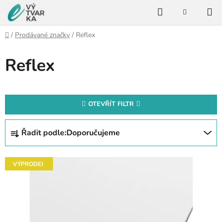
Přejít
Hledat
na
NÁKUPNÍ
KOŠÍK
obsah
Domů
/
Prodávané značky
/
Reflex
Reflex
OTEVŘÍT FILTR
Ř
Řadit podle:
Doporučujeme
a
z
V
e
VÝPRODEJ
ý
n
p
í
i
p
s
r