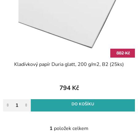
p
o
r
d
o
u
d
k
u
t
k
ů
t
882 Kč
ů
Kladívkový papír Duria glatt, 200 g/m2, B2 (25ks)
794 Kč
DO KOŠÍKU
1
položek celkem
O