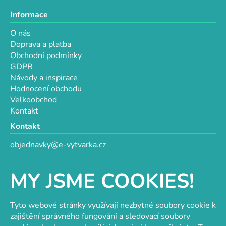
Informace
O nás
Doprava a platba
Obchodní podmínky
GDPR
Návody a inspirace
Hodnocení obchodu
Velkoobchod
Kontakt
Kontakt
objednavky@e-vytvarka.cz
+420 725 657 656
+420 776 848 482
MY JSME COOKIES!
Facebook
Tyto webové stránky využívají nezbytné soubory cookie k
zajištění správného fungování a sledovací soubory