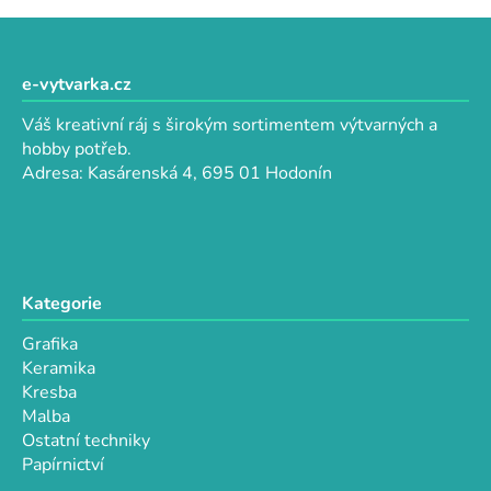
v
l
Z
á
á
d
p
e-vytvarka.cz
a
a
c
Váš kreativní ráj s širokým sortimentem výtvarných a
t
í
hobby potřeb.
p
í
Adresa: Kasárenská 4, 695 01 Hodonín
r
v
k
y
v
Kategorie
ý
p
Grafika
i
Keramika
s
Kresba
u
Malba
Ostatní techniky
Papírnictví