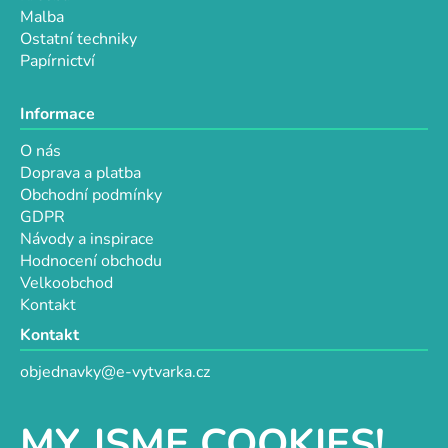
u
Malba
Ostatní techniky
Papírnictví
Informace
O nás
Doprava a platba
Obchodní podmínky
GDPR
Návody a inspirace
Hodnocení obchodu
Velkoobchod
Kontakt
Kontakt
objednavky@e-vytvarka.cz
+420 725 657 656
+420 776 848 482
MY JSME COOKIES!
Facebook