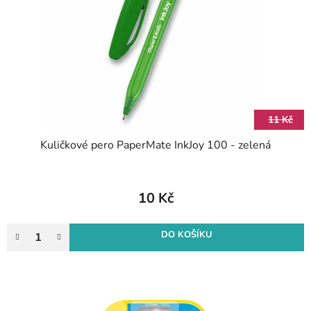
p
o
r
d
o
u
d
k
u
t
k
ů
t
11 Kč
ů
Kuličkové pero PaperMate InkJoy 100 - zelená
10 Kč
DO KOŠÍKU