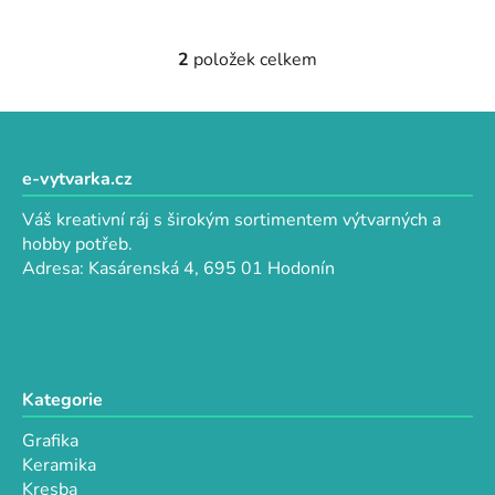
2
položek celkem
O
v
l
Z
á
á
d
p
e-vytvarka.cz
a
a
c
Váš kreativní ráj s širokým sortimentem výtvarných a
t
í
hobby potřeb.
p
í
Adresa: Kasárenská 4, 695 01 Hodonín
r
v
k
y
v
Kategorie
ý
p
Grafika
i
Keramika
s
Kresba