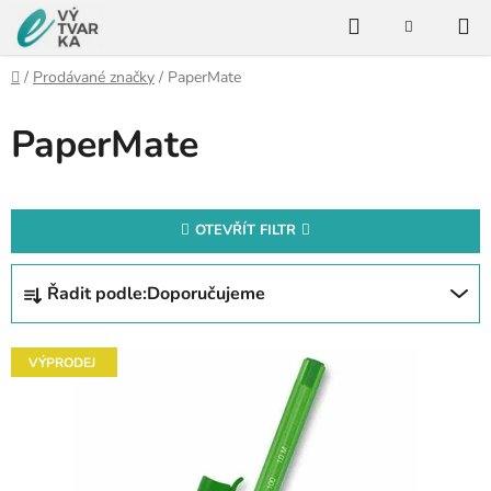
Přejít
Hledat
na
NÁKUPNÍ
KOŠÍK
obsah
Domů
/
Prodávané značky
/
PaperMate
PaperMate
OTEVŘÍT FILTR
Ř
Řadit podle:
Doporučujeme
a
z
V
e
VÝPRODEJ
ý
n
p
í
i
p
s
r